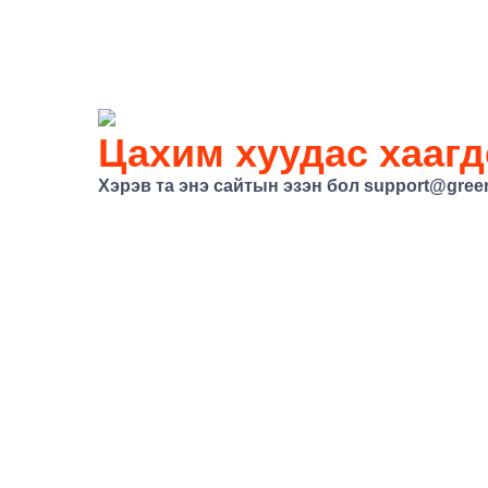
Цахим хуудас хаагд
Хэрэв та энэ сайтын эзэн бол
support@gree