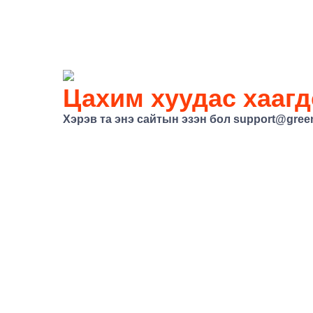
Цахим хуудас хаагд
Хэрэв та энэ сайтын эзэн бол
support@gree