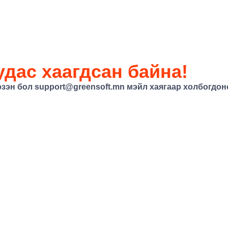
дас хаагдсан байна!
эзэн бол
support@greensoft.mn
мэйл хаягаар холбогдоно