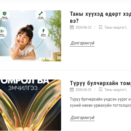
Таны хүүхэд өдөрт хэ
вэ?
2026-06-23
Таны мэдлэгт
,
Дэлгэрэнгүй
Түрүү булчирхайн то
2026-06-23
Таны мэдлэгт
,
Түрүү булчирхайн үндсэн үүрэг 
хүний нөхөн үржихүйн тогтолцо
Дэлгэрэнгүй