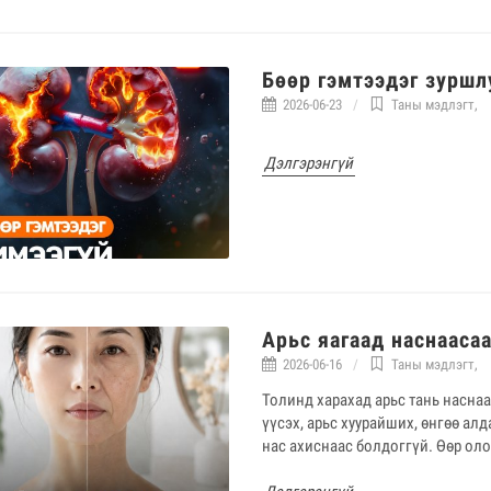
Бөөр гэмтээдэг зуршл
2026-06-23
Таны мэдлэгт
,
Дэлгэрэнгүй
Арьс яагаад наснааса
2026-06-16
Таны мэдлэгт
,
Толинд харахад арьс тань наснаа
үүсэх, арьс хуурайших, өнгөө алд
нас ахиснаас болдоггүй. Өөр ол