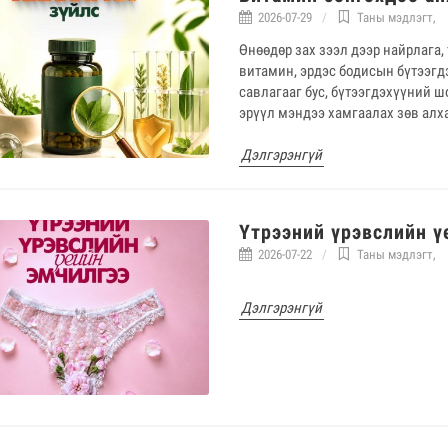
2026-07-29
Таны мэдлэгт
,
Өнөөдөр зах зээл дээр найрлага,
витамин, эрдэс бодисын бүтээгд
савлагааг бус, бүтээгдэхүүний 
эрүүл мэндээ хамгаалах зөв алх
Дэлгэрэнгүй
Үтрээний үрэвслийн ү
2026-07-22
Таны мэдлэгт
,
Дэлгэрэнгүй