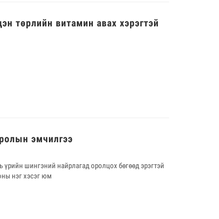
дэн төрлийн витамин авах хэрэгтэй
мролын эмчилгээ
нь үрийн шингэний найрлагад оролцох бөгөөд эрэгтэй
оны нэг хэсэг юм