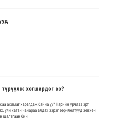
ууд
а түрүүлж хөгширдөг вэ?
саа ахимаг харагдаж байна уу? Нарийн үрчлээ эрт
ах, уян хатан чанараа алдах зэрэг өөрчлөлтүүд зөвхөн
он шалтгаан бий