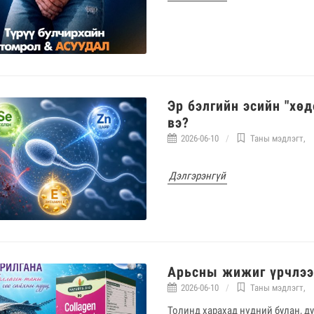
Эр бэлгийн эсийн "хөд
вэ?
2026-06-10
Таны мэдлэгт
,
Дэлгэрэнгүй
Арьсны жижиг үрчлээ 
2026-06-10
Таны мэдлэгт
,
Толинд харахад нүдний булан, д