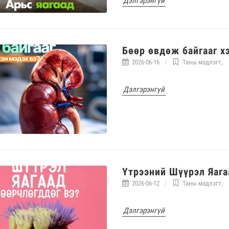
Дэлгэрэнгүй
Бөөр өвдөж байгааг х
2026-06-16
Таны мэдлэгт
,
Дэлгэрэнгүй
Үтрээний Шүүрэл Яага
2026-06-12
Таны мэдлэгт
,
Дэлгэрэнгүй