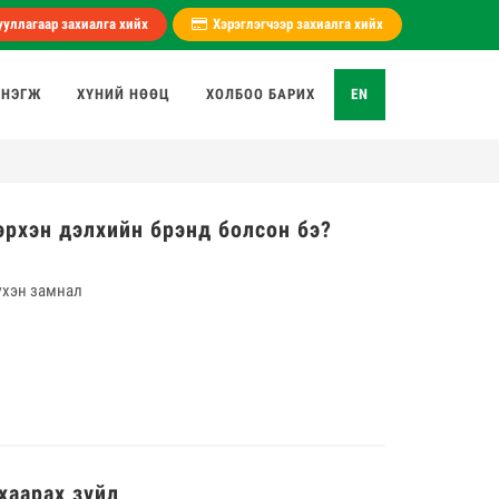
уллагаар захиалга хийх
Хэрэглэгчээр захиалга хийх
 НЭГЖ
ХҮНИЙ НӨӨЦ
ХОЛБОО БАРИХ
EN
эрхэн дэлхийн брэнд болсон бэ?
үхэн замнал
хаарах зүйл