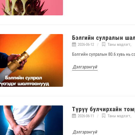
Бэлгийн сулралын шал
2026-06-12
Таны мэдлэгт
,
Бэлгийн сулралын 80.6 хувь нь с
Дэлгэрэнгүй
Түрүү булчирхайн том
2026-06-11
Таны мэдлэгт
,
Дэлгэрэнгүй