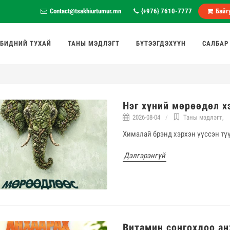
Contact@tsakhiurtumur.mn
{+976} 7610-7777
Байгу
БИДНИЙ ТУХАЙ
ТАНЫ МЭДЛЭГТ
БҮТЭЭГДЭХҮҮН
САЛБАР
Нэг хүний мөрөөдөл х
2026-08-04
Таны мэдлэгт
,
Хималай брэнд хэрхэн үүссэн тү
Дэлгэрэнгүй
Витамин сонгохдоо ан