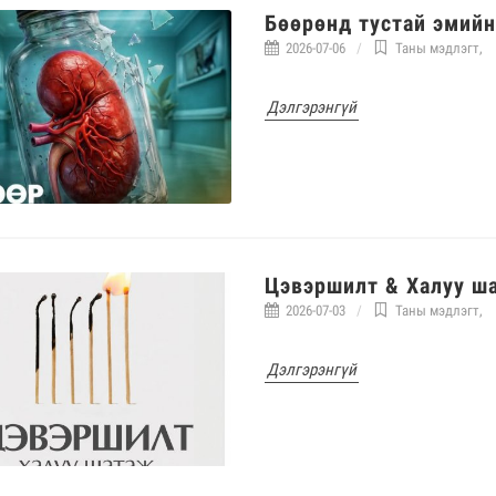
Бөөрөнд тустай эмийн
2026-07-06
Таны мэдлэгт
,
Дэлгэрэнгүй
Цэвэршилт & Халуу ш
2026-07-03
Таны мэдлэгт
,
Дэлгэрэнгүй