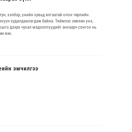
 тун, хэлбэр, үнийн хувьд ялгаатай олон төрлийн
эхүүн худалдаалагдаж байна. Тиймээс зөвхөн үнэ,
шошго дээрх чухал мэдээллүүдийг анхаарч сонгох нь
ам юм.
еийн эмчилгээ