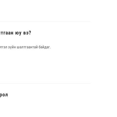
тгаан юу вэ?
этгэл зүйн шалтгаантай байдаг.
рол