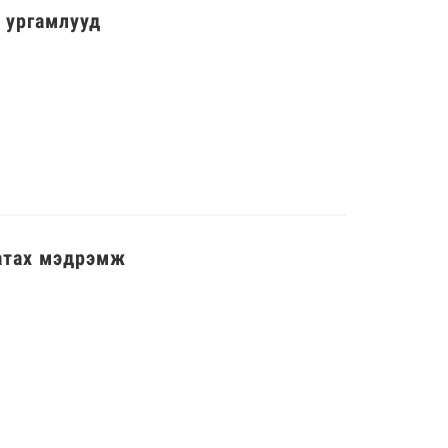
 ургамлууд
атах мэдрэмж