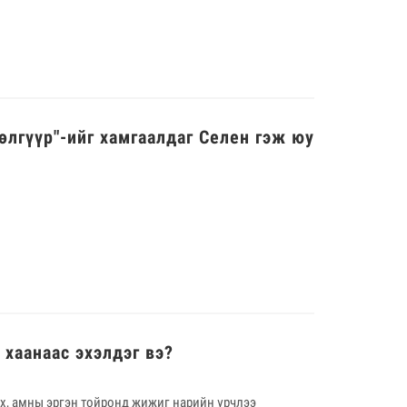
өлгүүр"-ийг хамгаалдаг Селен гэж юу
хаанаас эхэлдэг вэ?
ух, амны эргэн тойронд жижиг нарийн үрчлээ