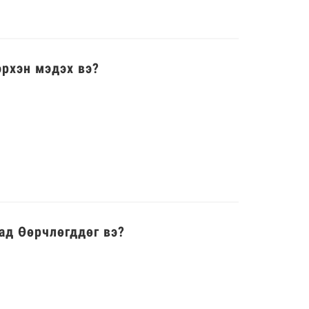
эрхэн мэдэх вэ?
ад Өөрчлөгддөг вэ?