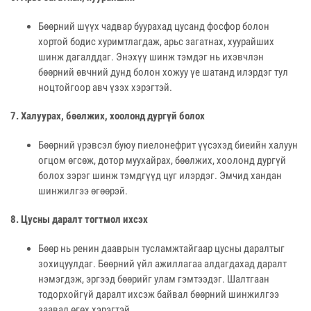
Бөөрний шүүх чадвар буурахад цусанд фосфор болон
хортой бодис хуримтлагдаж, арьс загатнах, хуурайших
шинж дагалддаг. Энэхүү шинж тэмдэг нь ихэвчлэн
бөөрний өвчний дунд болон хожуу үе шатанд илэрдэг тул
ноцтойгоор авч үзэх хэрэгтэй.
7. Халуурах, бөөлжих, хоолонд дургүй болох
Бөөрний үрэвсэл буюу пиелонефрит үүсэхэд биеийн халуун
огцом өгсөж, дотор муухайрах, бөөлжих, хоолонд дургүй
болох зэрэг шинж тэмдгүүд цуг илэрдэг. Эмчид хандан
шинжилгээ өгөөрэй.
8. Цусны даралт тогтмол ихсэх
Бөөр нь ренин дааврын тусламжтайгаар цусны даралтыг
зохицуулдаг. Бөөрний үйл ажиллагаа алдагдахад даралт
нэмэгдэж, эргээд бөөрийг улам гэмтээдэг. Шалтгаан
тодорхойгүй даралт ихсэж байвал бөөрний шинжилгээ
заавал өгөх хэрэгтэй.