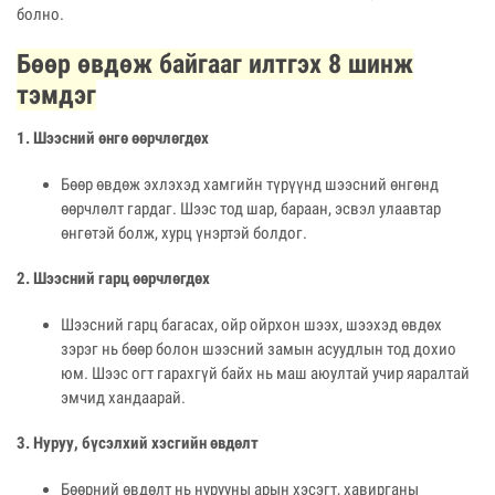
болно.
Бөөр өвдөж байгааг илтгэх 8 шинж
тэмдэг
1. Шээсний өнгө өөрчлөгдөх
Бөөр өвдөж эхлэхэд хамгийн түрүүнд шээсний өнгөнд
өөрчлөлт гардаг. Шээс тод шар, бараан, эсвэл улаавтар
өнгөтэй болж, хурц үнэртэй болдог.
2. Шээсний гарц өөрчлөгдөх
Шээсний гарц багасах, ойр ойрхон шээх, шээхэд өвдөх
зэрэг нь бөөр болон шээсний замын асуудлын тод дохио
юм. Шээс огт гарахгүй байх нь маш аюултай учир яаралтай
эмчид хандаарай.
3. Нуруу, бүсэлхий хэсгийн өвдөлт
Бөөрний өвдөлт нь нурууны арын хэсэгт, хавирганы