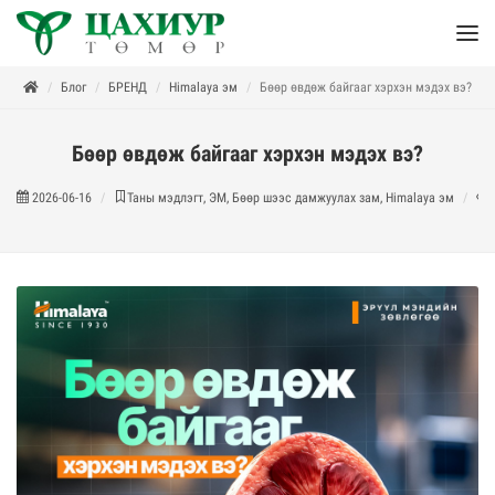
Блог
БРЕНД
Himalaya эм
Бөөр өвдөж байгааг хэрхэн мэдэх вэ?
Бөөр өвдөж байгааг хэрхэн мэдэх вэ?
2026-06-16
Таны мэдлэгт, ЭМ, Бөөр шээс дамжуулах зам, Himalaya эм