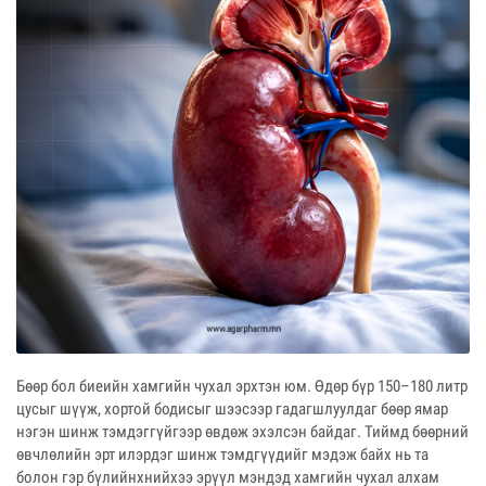
Бөөр бол биеийн хамгийн чухал эрхтэн юм. Өдөр бүр 150–180 литр
цусыг шүүж, хортой бодисыг шээсээр гадагшлуулдаг бөөр ямар
нэгэн шинж тэмдэггүйгээр өвдөж эхэлсэн байдаг. Тиймд бөөрний
өвчлөлийн эрт илэрдэг шинж тэмдгүүдийг мэдэж байх нь та
болон гэр бүлийнхнийхээ эрүүл мэндэд хамгийн чухал алхам