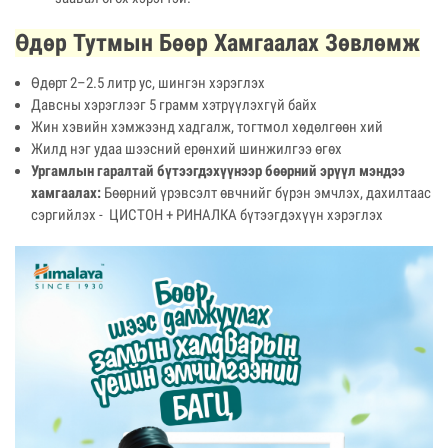
Өдөр Тутмын Бөөр Хамгаалах Зөвлөмж
Өдөрт 2–2.5 литр ус, шингэн хэрэглэх
Давсны хэрэглээг 5 грамм хэтрүүлэхгүй байх
Жин хэвийн хэмжээнд хадгалж, тогтмол хөдөлгөөн хий
Жилд нэг удаа шээсний ерөнхий шинжилгээ өгөх
Ургамлын гаралтай бүтээгдэхүүнээр бөөрний эрүүл мэндээ
хамгаалах:
Бөөрний үрэвсэлт өвчнийг бүрэн эмчлэх, дахилтаас
сэргийлэх - ЦИСТОН + РИНАЛКА бүтээгдэхүүн хэрэглэх