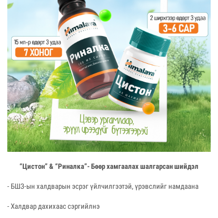
“Цистон” & “Риналка”- Бөөр хамгаалах шалгарсан шийдэл
- БШЗ-ын халдварын эсрэг үйлчилгээтэй, үрэвслийг намдаана
- Халдвар дахихаас сэргийлнэ