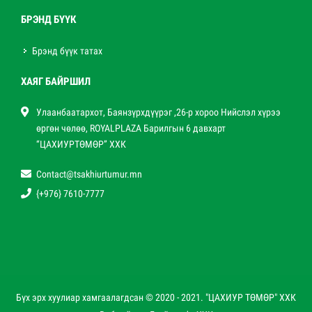
БРЭНД БҮҮК
Брэнд бүүк татах
ХАЯГ БАЙРШИЛ
Улаанбаатархот, Баянзүрхдүүрэг ,26-р хороо Нийслэл хүрээ
өргөн чөлөө, ROYALPLAZA Барилгын 6 давхарт
“ЦАХИУРТӨМӨР” ХХК
Contact@tsakhiurtumur.mn
{+976} 7610-7777
Бүх эрх хуулиар хамгаалагдсан © 2020 - 2021. "ЦАХИУР ТӨМӨР" ХХК