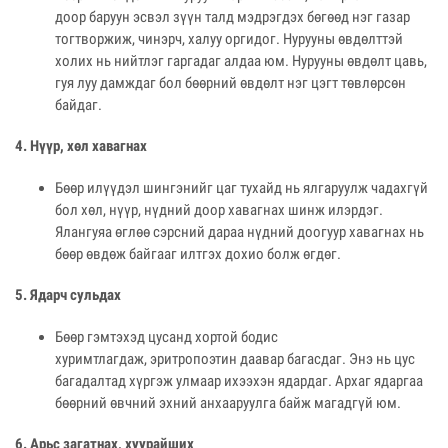
доор баруун эсвэл зүүн талд мэдрэгдэх бөгөөд нэг газар
тогтворжиж, чинэрч, халуу оргидог. Нурууны өвдөлттэй
холих нь нийтлэг гаргадаг алдаа юм. Нурууны өвдөлт цавь,
гуя луу дамждаг бол бөөрний өвдөлт нэг цэгт төвлөрсөн
байдаг.
4. Нүүр, хөл хавагнах
Бөөр илүүдэл шингэнийг цаг тухайд нь ялгаруулж чадахгүй
бол хөл, нүүр, нүдний доор хавагнах шинж илэрдэг.
Ялангуяа өглөө сэрсний дараа нүдний доогуур хавагнах нь
бөөр өвдөж байгааг илтгэх дохио болж өгдөг.
5. Ядарч сульдах
Бөөр гэмтэхэд цусанд хортой бодис
хуримтлагдаж, эритропоэтин даавар багасдаг. Энэ нь цус
багадалтад хүргэж улмаар ихээхэн ядардаг. Архаг ядаргаа
бөөрний өвчний эхний анхааруулга байж магадгүй юм.
6. Арьс загатнах, хуурайших