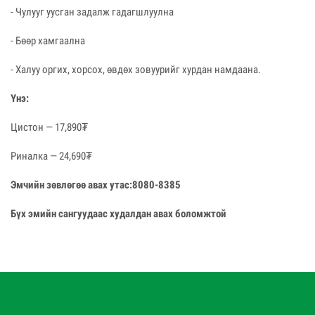
- Чулууг уусган задалж гадагшлуулна
- Бөөр хамгаална
- Халуу оргих, хорсох, өвдөх зовуурийг хурдан намдаана.
Үнэ:
Цистон — 17,890₮
Риналка — 24,690₮
Эмчийн зөвлөгөө авах утас:8080-8385
Бүх эмийн сангуудаас худалдан авах боломжтой