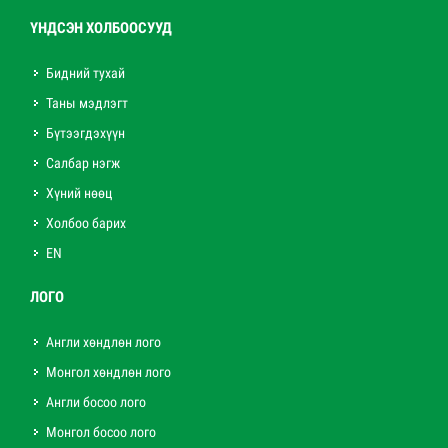
ҮНДСЭН ХОЛБООСУУД
Бидний тухай
Таны мэдлэгт
Бүтээгдэхүүн
Салбар нэгж
Хүний нөөц
Холбоо барих
EN
ЛОГО
Англи хөндлөн лого
Монгол хөндлөн лого
Англи босоо лого
Монгол босоо лого