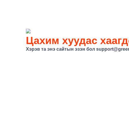
Цахим хуудас хаагд
Хэрэв та энэ сайтын эзэн бол
support@gree