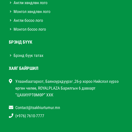
Англи хөндлөн лого
Монгол хөндлөн лого
Англи босоо лого
Монгол босоо лого
БРЭНД БҮҮК
Брэнд бүүк татах
ХАЯГ БАЙРШИЛ
Улаанбаатархот, Баянзүрхдүүрэг ,26-р хороо Нийслэл хүрээ
өргөн чөлөө, ROYALPLAZA Барилгын 6 давхарт
“ЦАХИУРТӨМӨР” ХХК
Contact@tsakhiurtumur.mn
{+976} 7610-7777