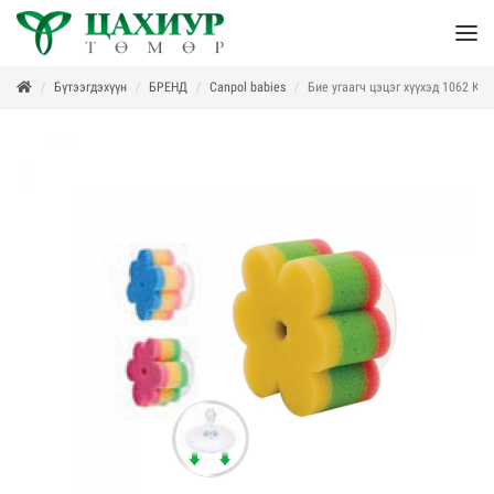
Бүтээгдэхүүн
БРЕНД
Canpol babies
Бие угаагч цэцэг хүүхэд 1062 Ка