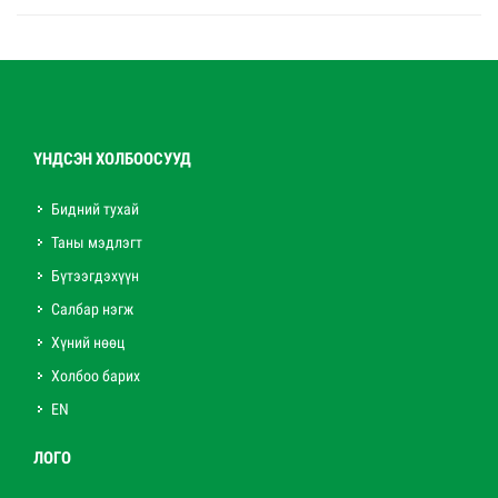
ҮНДСЭН ХОЛБООСУУД
Бидний тухай
Таны мэдлэгт
Бүтээгдэхүүн
Салбар нэгж
Хүний нөөц
Холбоо барих
EN
ЛОГО