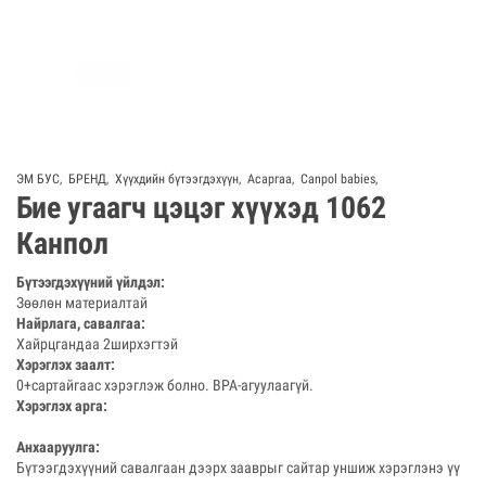
ЭМ БУС
,
БРЕНД
,
Хүүхдийн бүтээгдэхүүн
,
Асаргаа
,
Canpol babies
,
Бие угаагч цэцэг хүүхэд 1062
Канпол
Бүтээгдэхүүний үйлдэл:
Зөөлөн материалтай
Найрлага, савалгаа:
Хайрцгандаа 2ширхэгтэй
Хэрэглэх заалт:
0+сартайгаас хэрэглэж болно. BPA-агуулаагүй.
Хэрэглэх арга:
Анхааруулга:
Бүтээгдэхүүний савалгаан дээрх зааврыг сайтар уншиж хэрэглэнэ үү