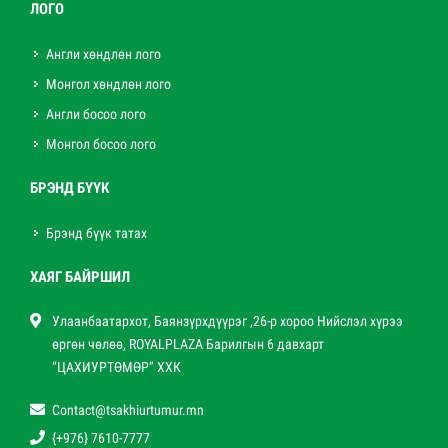
ЛОГО
Англи хөндлөн лого
Монгол хөндлөн лого
Англи босоо лого
Монгол босоо лого
БРЭНД БҮҮК
Брэнд бүүк татах
ХАЯГ БАЙРШИЛ
Улаанбаатархот, Баянзүрхдүүрэг ,26-р хороо Нийслэл хүрээ
өргөн чөлөө, ROYALPLAZA Барилгын 6 давхарт
“ЦАХИУРТӨМӨР” ХХК
Contact@tsakhiurtumur.mn
{+976} 7610-7777