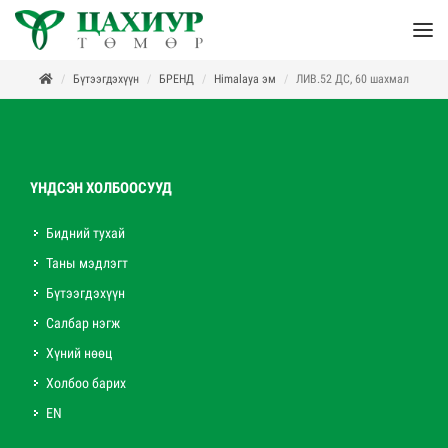
Бүтээгдэхүүн
БРЕНД
Himalaya эм
ЛИВ.52 ДС, 60 шахмал
ҮНДСЭН ХОЛБООСУУД
Бидний тухай
Таны мэдлэгт
Бүтээгдэхүүн
Салбар нэгж
Хүний нөөц
Холбоо барих
EN