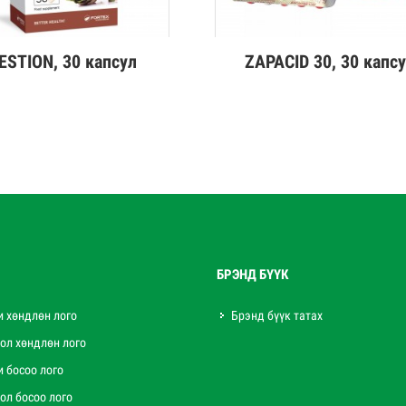
ESTION, 30 капсул
ZAPACID 30, 30 капс
эрэнгүй
Дэлгэрэнгүй
БРЭНД БҮҮК
и хөндлөн лого
Брэнд бүүк татах
ол хөндлөн лого
и босоо лого
ол босоо лого