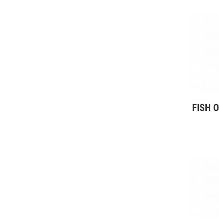
FISH O
Дэлг