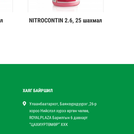
ул
NITROCONTIN 2.6, 25 шахмал
Дэлгэрэнгүй
ХАЯГ БАЙРШИЛ
Улаанбаатархот, Баянзүрхдүүрэг ,26-р
хороо Нийслэл хүрээ өргөн чөлөө,
ROYALPLAZA Барилгын 6 давхарт
“ЦАХИУРТӨМӨР” ХХК