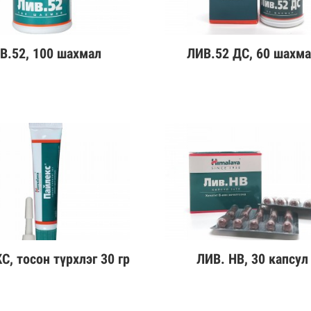
В.52, 100 шахмал
ЛИВ.52 ДС, 60 шахм
эрэнгүй
Дэлгэрэнгүй
, тосон түрхлэг 30 гр
ЛИВ. HB, 30 капсул
эрэнгүй
Дэлгэрэнгүй