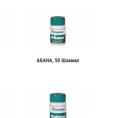
л
АБАНА, 50 Шахмал
Дэлгэрэнгүй