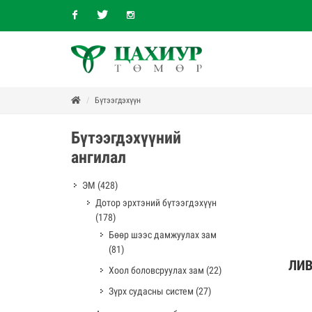
Facebook
Twitter
Instagram
Бүтээгдэхүүн
Бүтээгдэхүүний
ангилал
ЭМ
(428)
Дотор эрхтэний бүтээгдэхүүн
(178)
Бөөр шээс дамжуулах зам
(81)
ЛИВ
Дэлг
Хоол боловсруулах зам
(22)
Зүрх судасны систем
(27)