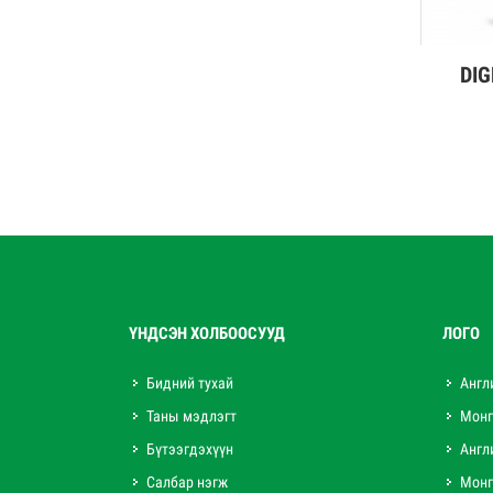
DIG
Дэлг
ҮНДСЭН ХОЛБООСУУД
ЛОГО
Бидний тухай
Англ
Таны мэдлэгт
Монг
Бүтээгдэхүүн
Англ
Салбар нэгж
Монг