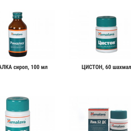
ЛКА сироп, 100 мл
ЦИСТОН, 60 шахма
эрэнгүй
Дэлгэрэнгүй