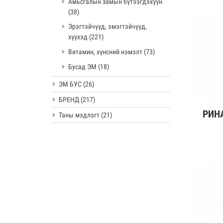
Амьсгалын замын бүтээгдэхүүн
(38)
Эрэгтэйчүүд, эмэгтэйчүүд,
хүүхэд
(221)
Витамин, хүнсний нэмэлт
(73)
Бусад ЭМ
(18)
ЭМ БУС
(26)
БРЕНД
(217)
РИНА
Дэлг
Таны мэдлэгт
(21)