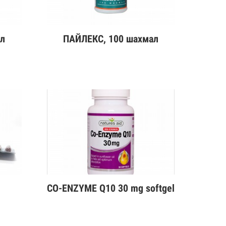
ал
ПАЙЛЕКС, 100 шахмал
Дэлгэрэнгүй
CO-ENZYME Q10 30 mg softgel
Дэлгэрэнгүй