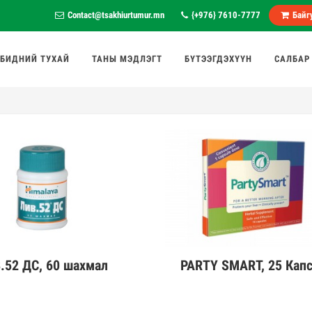
Contact@tsakhiurtumur.mn
{+976} 7610-7777
Байгу
БИДНИЙ ТУХАЙ
ТАНЫ МЭДЛЭГТ
БҮТЭЭГДЭХҮҮН
САЛБАР
.52 ДС, 60 шахмал
PARTY SMART, 25 Кап
эрэнгүй
Дэлгэрэнгүй