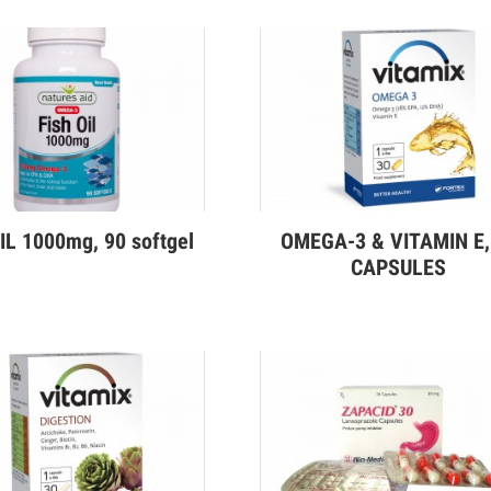
IL 1000mg, 90 softgel
OMEGA-3 & VITAMIN E,
эрэнгүй
Дэлгэрэнгүй
CAPSULES