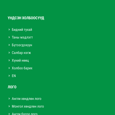
ҮНДСЭН ХОЛБООСУУД
Бидний тухай
Таны мэдлэгт
Бүтээгдэхүүн
Салбар нэгж
Хүний нөөц
Холбоо барих
EN
ЛОГО
Англи хөндлөн лого
Монгол хөндлөн лого
Англи босоо лого