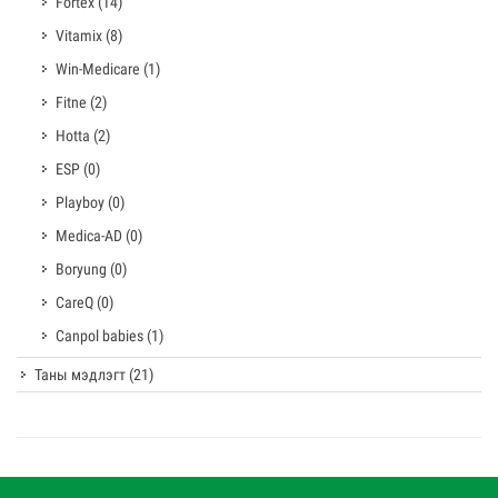
Fortex
(14)
Vitamix
(8)
Win-Medicare
(1)
Fitne
(2)
Hotta
(2)
ESP
(0)
Playboy
(0)
Medica-AD
(0)
Boryung
(0)
CareQ
(0)
Canpol babies
(1)
Таны мэдлэгт
(21)