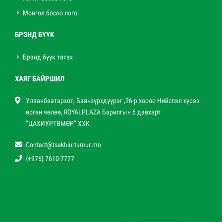
Монгол босоо лого
БРЭНД БҮҮК
Брэнд бүүк татах
ХАЯГ БАЙРШИЛ
Улаанбаатархот, Баянзүрхдүүрэг ,26-р хороо Нийслэл хүрээ
өргөн чөлөө, ROYALPLAZA Барилгын 6 давхарт
“ЦАХИУРТӨМӨР” ХХК
Contact@tsakhiurtumur.mn
{+976} 7610-7777