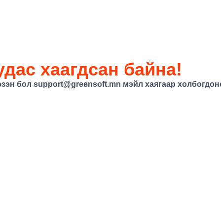
дас хаагдсан байна!
эзэн бол
support@greensoft.mn
мэйл хаягаар холбогдоно