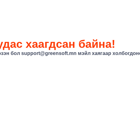
дас хаагдсан байна!
эзэн бол
support@greensoft.mn
мэйл хаягаар холбогдоно