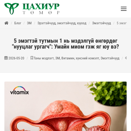
Блог
ЭМ
Эрэгтэйчүүд, эмэгтэйчүүд, хүүхэд
Эмэгтэйчүүд
5 эмэгтэй
5 эмэгтэй тутмын 1 нь мэдэлгүй өнгөрдөг
"нууцлаг ургагч": Умайн миом гэж яг юу вэ?
2026-05-20
Таны мэдлэгт, ЭМ, Витамин, хүнсний нэмэлт, Эмэгтэйчүүд
4