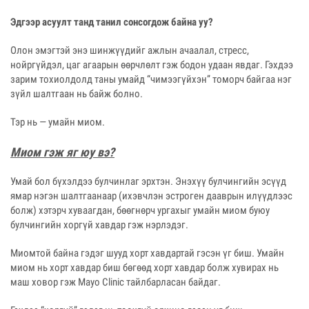
Эдгээр асуулт танд танил сонсогдож байна уу?
Олон эмэгтэй энэ шинжүүдийг ажлын ачаалал, стресс,
нойргүйдэл, цаг агаарын өөрчлөлт гэж бодон удаан явдаг. Гэхдээ
зарим тохиолдолд таны умайд “чимээгүйхэн” томорч байгаа нэг
зүйл шалтгаан нь байж болно.
Тэр нь — умайн миом.
Миом гэж яг юу вэ?
Умай бол бүхэлдээ булчинлаг эрхтэн. Энэхүү булчингийн эсүүд
ямар нэгэн шалтгаанаар (ихэвчлэн эстроген дааврын илүүдлээс
болж) хэтэрч хуваагдан, бөөгнөрч ургахыг умайн миом буюу
булчингийн хоргүй хавдар гэж нэрлэдэг.
Миомтой байна гэдэг шууд хорт хавдартай гэсэн үг биш. Умайн
миом нь хорт хавдар биш бөгөөд хорт хавдар болж хувирах нь
маш ховор гэж Mayo Clinic тайлбарласан байдаг.