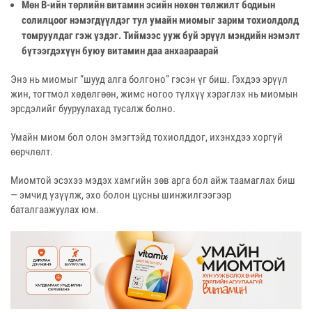
Мөн В-ийн төрлийн витамин эсийн нөхөн төлжилт бодиын
солилцоог нэмэгдүүлдэг тул умайн миомыг зарим тохиолдолд
томруулдаг гэж үздэг. Тиймээс ууж буй эрүүл мэндийн нэмэлт
бүтээгдэхүүн буюу витамин даа анхаараарай
Энэ нь миомыг “шууд алга болгоно” гэсэн үг биш. Гэхдээ эрүүл
жин, тогтмол хөдөлгөөн, жимс ногоо түлхүү хэрэглэх нь миомын
эрсдэлийг бууруулахад тусалж болно.
Умайн миом бол олон эмэгтэйд тохиолддог, ихэнхдээ хоргүй
өөрчлөлт.
Миомтой эсэхээ мэдэх хамгийн зөв арга бол айж таамаглах биш
— эмчид үзүүлж, эхо болон цусны шинжилгээгээр
баталгаажуулах юм.