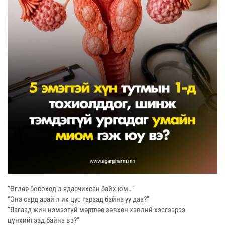
“Өглөө босоход л ядарчихсан байх юм…”
“Энэ сард арай л их цус гараад байна уу даа?”
“Яагаад жин нэмээгүй мөртлөө зөвхөн хэвлий хэсгээрээ
цүнхийгээд байна вэ?”