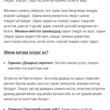
Гэхдээ “хоргүй” гэдэг нь тоохгүй орхино гэсэн үг биш.
Миомын хэмжээ, байрлал, тоо гурав таны биед ямар зовуурь
өгөхийг шийддэг. Зарим миом жижигхэн, ямар ч шинж
тэмдэггүй байдаг. Харин зарим нь томорч, сарын тэмдгийг
ихэсгэж, давсаг/гэдсийг дарж, хэвлий цүнхийх мэдрэмж өгч
болно.
Миомын нийтлэг шинжүүдэд
сарын тэмдэг их ирэх, сарын
тэмдэг удаан өвдөлттэй ирэх, аарцаг орчмын даралтаас
шалтгаалж ойр шээх, өтгөн хатах, хэвлий томрох зэрэг ордог.
Миом яагаад үүсдэг вэ?
Гормоны (Дааврын) өөрчлөлт
: Энэ бол миом үүсэх, томрох
хамгийн гол шалтгаан юм.
Эстроген ба Прогестерон: Энэ хоёр даавар нь сарын тэмдгийн
мөчлөг бүрээр умайн салстыг нөхөн төлжүүлж, жирэмслэлтэд
бэлддэг. Гэхдээ эдгээр дааврын хэмжээ ихсэх, ялангуяа эстроген
даавар давамгайлах үед умайн булчингийн эс хэт үржиж умайн
миом үүсэх шалтгаан болдог..
Удамшил (Генетикийн хүчин зүйл)
: Хэрэв таны гэр бүлд