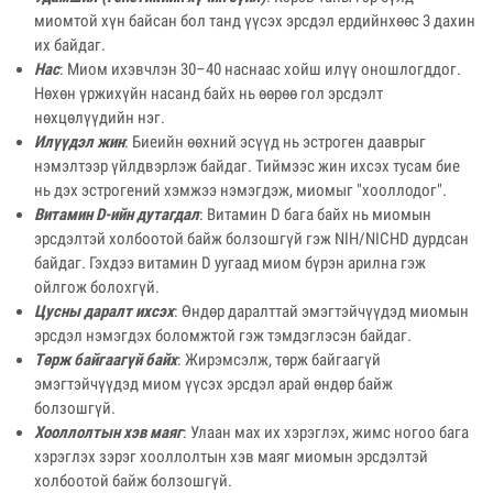
миомтой хүн байсан бол танд үүсэх эрсдэл ердийнхөөс 3 дахин
их байдаг.
Нас
: Миом ихэвчлэн 30–40 наснаас хойш илүү оношлогддог.
Нөхөн үржихүйн насанд байх нь өөрөө гол эрсдэлт
нөхцөлүүдийн нэг.
Илүүдэл жин
: Биеийн өөхний эсүүд нь эстроген дааврыг
нэмэлтээр үйлдвэрлэж байдаг. Тиймээс жин ихсэх тусам бие
нь дэх эстрогений хэмжээ нэмэгдэж, миомыг "хооллодог".
Витамин D-ийн дутагдал
: Витамин D бага байх нь миомын
эрсдэлтэй холбоотой байж болзошгүй гэж NIH/NICHD дурдсан
байдаг. Гэхдээ витамин D уугаад миом бүрэн арилна гэж
ойлгож болохгүй.
Цусны даралт ихсэх
: Өндөр даралттай эмэгтэйчүүдэд миомын
эрсдэл нэмэгдэх боломжтой гэж тэмдэглэсэн байдаг.
Төрж байгаагүй байх
: Жирэмсэлж, төрж байгаагүй
эмэгтэйчүүдэд миом үүсэх эрсдэл арай өндөр байж
болзошгүй.
Хооллолтын хэв маяг
: Улаан мах их хэрэглэх, жимс ногоо бага
хэрэглэх зэрэг хооллолтын хэв маяг миомын эрсдэлтэй
холбоотой байж болзошгүй.