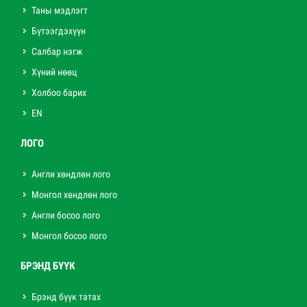
Таны мэдлэгт
Бүтээгдэхүүн
Салбар нэгж
Хүний нөөц
Холбоо барих
EN
ЛОГО
Англи хөндлөн лого
Монгол хөндлөн лого
Англи босоо лого
Монгол босоо лого
БРЭНД БҮҮК
Брэнд бүүк татах