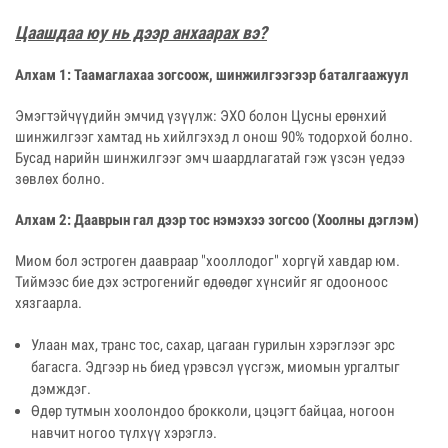
Цаашдаа юу нь дээр анхаарах вэ?
Алхам 1: Таамаглахаа зогсоож, шинжилгээгээр баталгаажуул
Эмэгтэйчүүдийн эмчид үзүүлж: ЭХО болон Цусны ерөнхий
шинжилгээг хамтад нь хийлгэхэд л онош 90% тодорхой болно.
Бусад нарийн шинжилгээг эмч шаардлагатай гэж үзсэн үедээ
зөвлөх болно.
Алхам 2: Дааврын гал дээр тос нэмэхээ зогсоо (Хоолны дэглэм)
Миом бол эстроген даавраар "хооллодог" хоргүй хавдар юм.
Тиймээс бие дэх эстрогенийг өдөөдөг хүнсийг яг одооноос
хязгаарла.
Улаан мах, транс тос, сахар, цагаан гурилын хэрэглээг эрс
багасга. Эдгээр нь биед үрэвсэл үүсгэж, миомын ургалтыг
дэмждэг.
Өдөр тутмын хоолондоо брокколи, цэцэгт байцаа, ногоон
навчит ногоо түлхүү хэрэглэ.