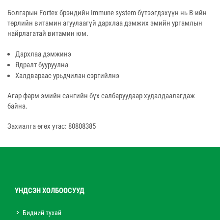
Болгарын Fortex брэндийн Immune system бүтээгдэхүүн нь В-ийн
төрлийн витамин агуулаагүй дархлаа дэмжих эмийн ургамлын
найрлагатай витамин юм.
Дархлаа дэмжинэ
Ядралт бууруулна
Халдвараас урьдчилан сэргийлнэ
Агар фарм эмийн сангийн бүх салбаруудаар худалдаалагдаж
байна.
Захиалга өгөх утас: 80808385
ҮНДСЭН ХОЛБООСУУД
Бидний тухай