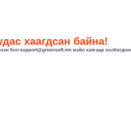
дас хаагдсан байна!
эзэн бол
support@greensoft.mn
мэйл хаягаар холбогдоно