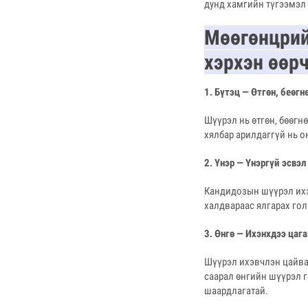
дунд хамгийн түгээмэл
Мөөгөнцрий
хэрхэн өөрч
1. Бүтэц — Өтгөн, беөгн
Шүүрэл нь өтгөн, бөөгн
хялбар арилдаггүй нь 
2. Үнэр — Үнэргүй эсвэл
Кандидозын шүүрэл ихэн
халдвараас ялгарах гол
3. Өнгө — Ихэнхдээ цаг
Шүүрэл ихэвчлэн цайвар
саарал өнгийн шүүрэл 
шаардлагатай.