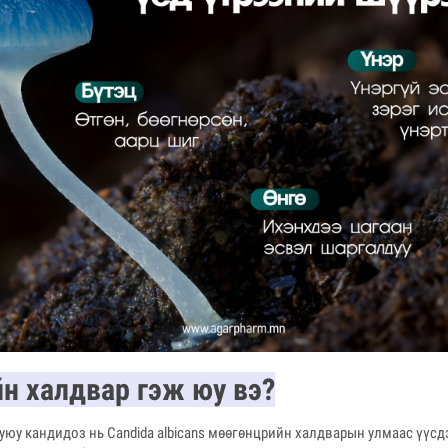
н халдвар гэж юу вэ?
уюу кандидоз нь Candida albicans мөөгөнцрийн халдварын улмаас үүсд