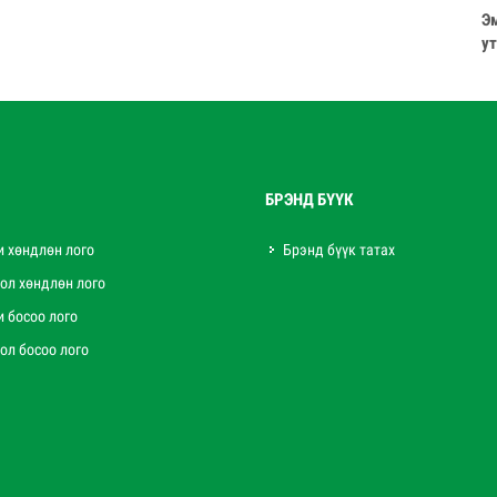
Эм
у
БРЭНД БҮҮК
и хөндлөн лого
Брэнд бүүк татах
ол хөндлөн лого
и босоо лого
ол босоо лого