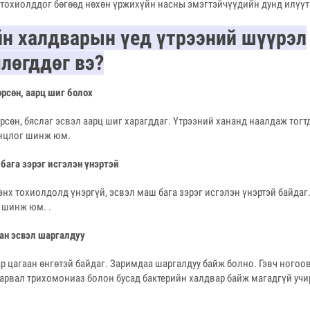
 тохиолддог бөгөөд нөхөн үржихүйн насны эмэгтэйчүүдийн дунд илүүт
н халдварын үед үтрээний шүүрэл
лөгддөг вэ?
өрсөн, аарц шиг болох
өрсөн, бяслаг эсвэл аарц шиг харагддаг. Үтрээний хананд наалдаж тогт
онцлог шинж юм.
 бага зэрэг исгэлэн үнэртэй
х тохиолдолд үнэргүй, эсвэл маш бага зэрэг исгэлэн үнэртэй байдаг.
 шинж юм. .
аан эсвэл шаргалдуу
 цагаан өнгөтэй байдаг. Заримдаа шаргалдуу байж болно. Гэвч ногоов
гарвал трихомониаз болон бусад бактерийн халдвар байж магадгүй учи