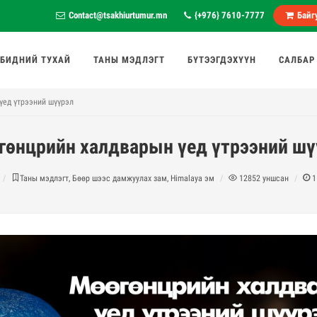
Contact@tsakhiurtumur.mn
{+976} 7610-7777
Байгу
БИДНИЙ ТУХАЙ
ТАНЫ МЭДЛЭГТ
БҮТЭЭГДЭХҮҮН
САЛБАР
үед үтрээний шүүрэл
гөнцрийн халдварын үед үтрээний шү
Таны мэдлэгт, Бөөр шээс дамжуулах зам, Himalaya эм
12852
уншсан