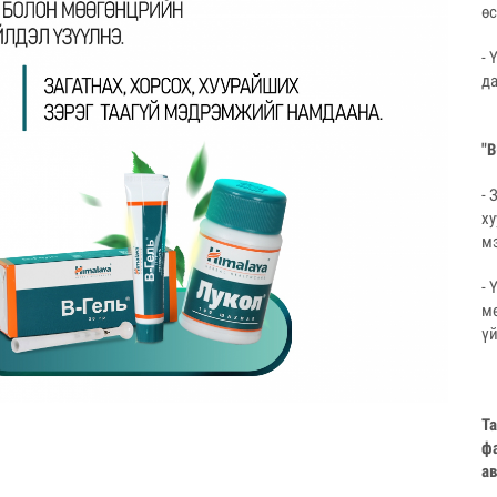
ө
- 
да
"В
- 
ху
м
- 
м
үй
Та
фа
а