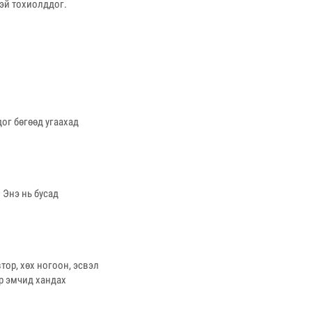
эй тохиолддог.
дог бөгөөд угаахад
 Энэ нь бусад
тор, хөх ногоон, эсвэл
р эмчид хандах