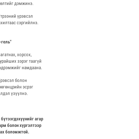
сөлтийг дэмжинэ.
Үтрээний үрэвсэл
хилтаас сэргийлнэ.
-гель"
Загатнах, хорсох,
урайших зэрэг таагүй
эдрэмжийг намдаана.
Үрэвсэл болон
өөгөнцрийн эсрэг
лдэл үзүүлнэ.
 бүтээгдэхүүнийг агар
рм болон хүргэлтээр
вах боломжтой.