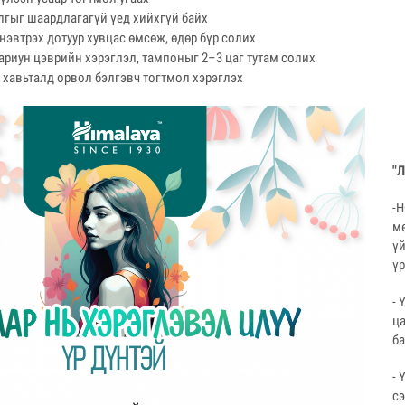
алгыг шаардлагагүй үед хийхгүй байх
 нэвтрэх дотуур хувцас өмсөж, өдөр бүр солих
ариун цэврийн хэрэглэл, тампоныг 2–3 цаг тутам солих
хавьталд орвол бэлгэвч тогтмол хэрэглэх
"
-Н
м
ү
ү
- 
ц
ба
- 
сэ