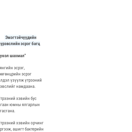
Эмэгтэйчүүдийн
үрэвслийн эсрэг багц
Лукол шахмал"
янгийн эсрэг,
өөгөнцрийн эсрэг
йлдэл үзүүлж үтрээний
рэвслийг намдаана.
Үтрээний хэвийн бус
агаан юмны ялгарлын
гасгана.
Үтрээний хэвийн орчинг
ргээж, ашигт бактерийн