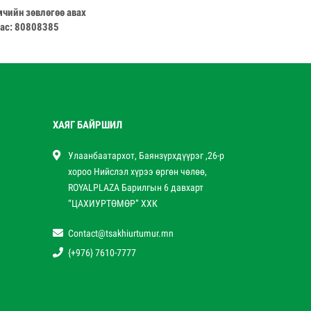
чийн зөвлөгөө авах
тас: 80808385
ХАЯГ БАЙРШИЛ
Улаанбаатархот, Баянзүрхдүүрэг ,26-р
хороо Нийслэл хүрээ өргөн чөлөө,
ROYALPLAZA Барилгын 6 давхарт
“ЦАХИУРТӨМӨР” ХХК
Contact@tsakhiurtumur.mn
{+976} 7610-7777