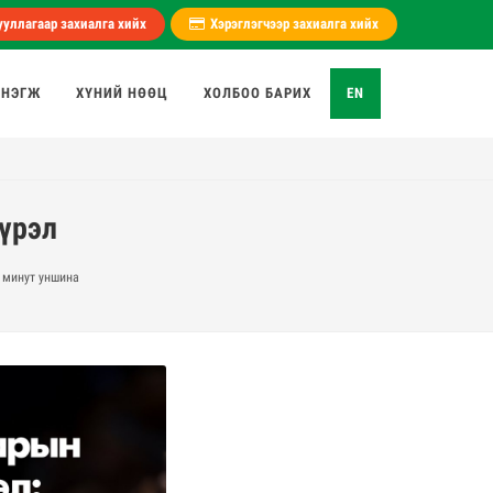
уллагаар захиалга хийх
Хэрэглэгчээр захиалга хийх
 НЭГЖ
ХҮНИЙ НӨӨЦ
ХОЛБОО БАРИХ
EN
үрэл
1
минут уншина