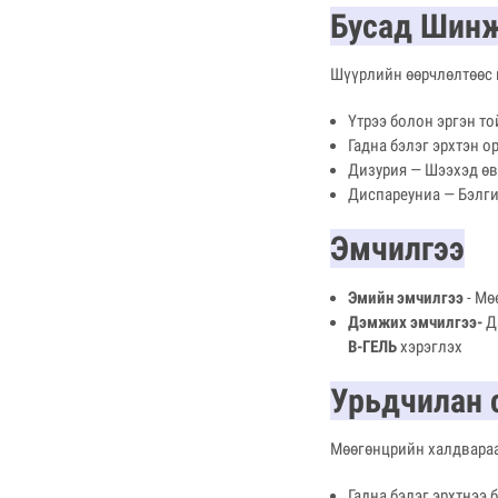
Бусад Шин
Шүүрлийн өөрчлөлтөөс 
Үтрээ болон эргэн то
Гадна бэлэг эрхтэн о
Дизурия — Шээхэд өв
Диспареуниа — Бэлги
Эмчилгээ
Эмийн эмчилгээ
- Мө
Дэмжих эмчилгээ-
Д
В-ГЕЛЬ
хэрэглэх
Урьдчилан 
Мөөгөнцрийн халдвараа
Гадна бэлэг эрхтнээ 