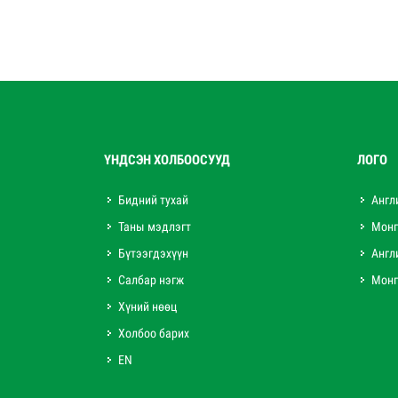
ҮНДСЭН ХОЛБООСУУД
ЛОГО
Бидний тухай
Англ
Таны мэдлэгт
Монг
Бүтээгдэхүүн
Англ
Салбар нэгж
Монг
Хүний нөөц
Холбоо барих
EN