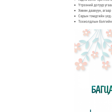
Үтрээний дотуур уга
Хөвөн даавуун, агаар
Сарын тэмдгийн үед 
Тохиолдлын бэлгийн 