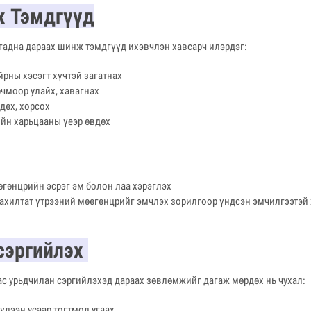
ж Тэмдгүүд
гадна дараах шинж тэмдгүүд ихэвчлэн хавсарч илэрдэг:
йрны хэсэгт хүчтэй загатнах
рчмоор улайх, хавагнах
дөх, хорсох
йн харьцааны үеэр өвдөх
өгөнцрийн эсрэг эм болон лаа хэрэглэх
ахилтат үтрээний мөөгөнцрийг эмчлэх зорилгоор үндсэн эмчилгээтэй
сэргийлэх
с урьдчилан сэргийлэхэд дараах зөвлөмжийг дагаж мөрдөх нь чухал:
бүлээн усаар тогтмол угаах