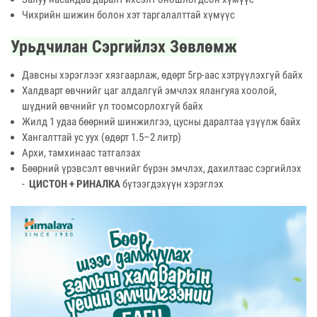
Чихрийн шижин болон хэт таргалалттай хүмүүс
Урьдчилан Сэргийлэх Зөвлөмж
Давсны хэрэглээг хязгаарлаж, өдөрт 5гр-аас хэтрүүлэхгүй байх
Халдварт өвчнийг цаг алдалгүй эмчлэх ялангуяа хоолой,
шүдний өвчнийг үл тоомсорлохгүй байх
Жилд 1 удаа бөөрний шинжилгээ, цусны даралтаа үзүүлж байх
Хангалттай ус уух (өдөрт 1.5–2 литр)
Архи, тамхинаас татгалзах
Бөөрний үрэвсэлт өвчнийг бүрэн эмчлэх, дахилтаас сэргийлэх
-
ЦИСТОН + РИНАЛКА
бүтээгдэхүүн хэрэглэх