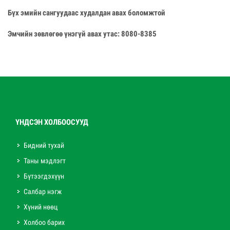
Бүх эмийн сангуудаас худалдан авах боломжтой
Эмчийн зөвлөгөө үнэгүй авах утас: 8080-8385
ҮНДСЭН ХОЛБООСУУД
Бидний тухай
Таны мэдлэгт
Бүтээгдэхүүн
Салбар нэгж
Хүний нөөц
Холбоо барих