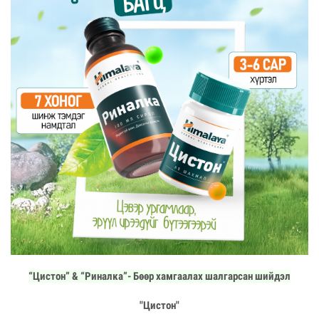
“Цистон” & “Риналка”- Бөөр хамгаалах шалгарсан шийдэл
"Цистон"