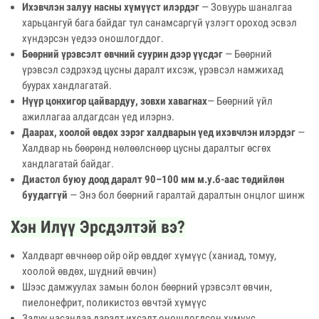
Ихэвчлэн залуу насны хүмүүст илэрдэг
— Зовуурь шаналгаа
харьцангуй бага байдаг тул санамсаргүй үзлэгт ороход эсвэл
хүндэрсэн үедээ оношлогддог.
Бөөрний үрэвсэлт өвчний суурин дээр үүсдэг
— Бөөрний
үрэвсэл сэдрэхэд цусны даралт ихсэж, үрэвсэл намжихад
буурах хандлагатай.
Нүүр цонхигор цайвардуу, зовхи хавагнах
— Бөөрний үйл
ажиллагаа алдагдсан үед илэрнэ.
Даарах, хоолой өвдөх зэрэг халдварын үед ихэвчлэн илэрдэг
—
Халдвар нь бөөрөнд нөлөөлснөөр цусны даралтыг өсгөх
хандлагатай байдаг.
Диастол буюу доод даралт 90–100 мм м.у.б-аас төдийлөн
буудаггүй
— Энэ бол бөөрний гаралтай даралтын онцлог шинж
Хэн Илүү Эрсдэлтэй вэ?
Халдварт өвчнөөр ойр ойр өвддөг хүмүүс (ханиад, томуу,
хоолой өвдөх, шүдний өвчин)
Шээс дамжуулах замын болон бөөрний үрэвсэлт өвчин,
пиелонефрит, поликистоз өвчтэй хүмүүс
Залуу насандаа даралт ихсэлт оношлогдсон хүмүүс