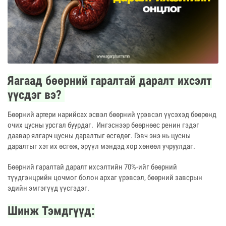
Яагаад бөөрний гаралтай даралт ихсэлт
үүсдэг вэ?
Бөөрний артери нарийсах эсвэл бөөрний үрэвсэл үүсэхэд бөөрөнд
очих цусны урсгал буурдаг. Ингэснээр бөөрнөөс ренин гэдэг
даавар ялгарч цусны даралтыг өсгөдөг. Гэвч энэ нь цусны
даралтыг хэт их өсгөж, эрүүл мэндэд хор хөнөөл учруулдаг.
Бөөрний гаралтай даралт ихсэлтийн 70%-ийг бөөрний
түүдгэнцрийн цочмог болон архаг үрэвсэл, бөөрний завсрын
эдийн эмгэгүүд үүсгэдэг.
Шинж Тэмдгүүд: