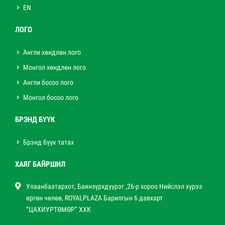
EN
ЛОГО
Англи хөндлөн лого
Монгол хөндлөн лого
Англи босоо лого
Монгол босоо лого
БРЭНД БҮҮК
Брэнд бүүк татах
ХАЯГ БАЙРШИЛ
Улаанбаатархот, Баянзүрхдүүрэг ,26-р хороо Нийслэл хүрээ
өргөн чөлөө, ROYALPLAZA Барилгын 6 давхарт
“ЦАХИУРТӨМӨР” ХХК