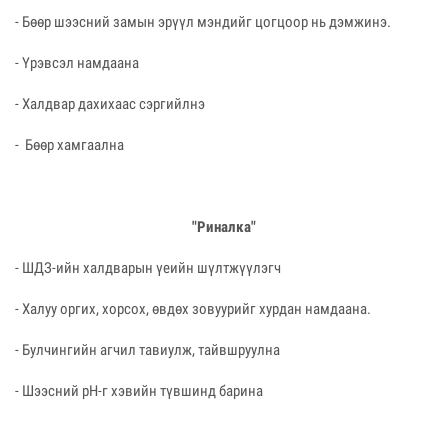
- Бөөр шээсний замын эрүүл мэндийг цогцоор нь дэмжинэ.
- Үрэвсэл намдаана
- Халдвар дахихаас сэргийлнэ
- Бөөр хамгаална
"Риналка"
- ШДЗ-ийн халдварын үеийн шүлтжүүлэгч
- Халуу оргих, хорсох, өвдөх зовуурийг хурдан намдаана.
- Булчингийн агчил тавиулж, тайвшруулна
- Шээсний pH-г хэвийн түвшинд барина