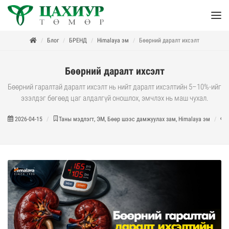
Блог
БРЕНД
Himalaya эм
Бөөрний даралт ихсэлт
Бөөрний даралт ихсэлт
Бөөрний гаралтай даралт ихсэлт нь нийт даралт ихсэлтийн 5–10%-ийг
эзэлдэг бөгөөд цаг алдалгүй оношлох, эмчлэх нь маш чухал.
2026-04-15
Таны мэдлэгт, ЭМ, Бөөр шээс дамжуулах зам, Himalaya эм