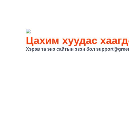
Цахим хуудас хаагд
Хэрэв та энэ сайтын эзэн бол
support@gree