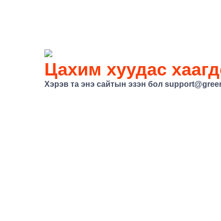
Цахим хуудас хаагд
Хэрэв та энэ сайтын эзэн бол
support@gree