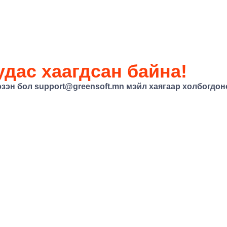
дас хаагдсан байна!
эзэн бол
support@greensoft.mn
мэйл хаягаар холбогдоно