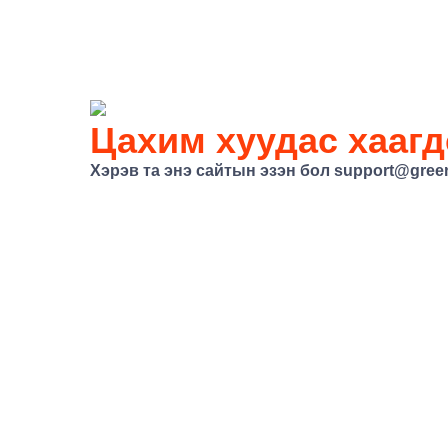
Цахим хуудас хаагд
Хэрэв та энэ сайтын эзэн бол
support@gree