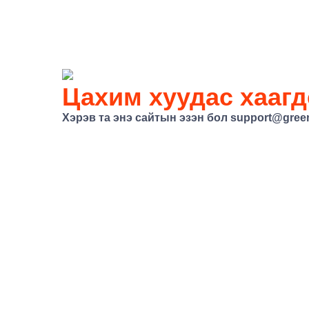
Цахим хуудас хаагд
Хэрэв та энэ сайтын эзэн бол
support@gree