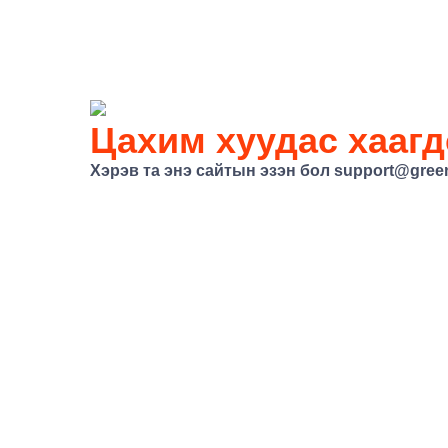
Цахим хуудас хаагд
Хэрэв та энэ сайтын эзэн бол
support@gree