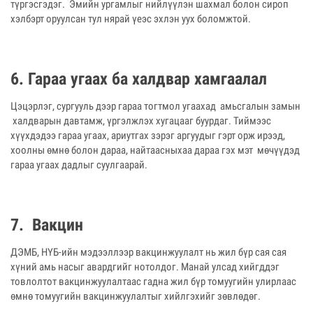
түргэсгэдэг. Эмийн ургамлыг нийлүүлэн шахмал болон сироп
хэлбэрт оруулсан тул нярай үеэс эхлэн уух боломжтой.
6. Гараа угаах ба халдвар хамгаалал
Цэцэрлэг, сургууль дээр гараа тогтмол угаахад амьсгалын замын
халдварын давтамж, үргэлжлэх хугацааг буурдаг. Тиймээс
хүүхдэдээ гараа угаах, ариутгах зэрэг аргуудыг гэрт орж ирээд,
хоолны өмнө болон дараа, найтаасныхаа дараа гэх мэт мөчүүдэд
гараа угаах дадлыг суулгаарай.
7. Вакцин
ДЭМБ, НҮБ-ийн мэдээллээр вакцинжуулалт нь жил бүр сая сая
хүний амь насыг авардгийг нотолдог. Манай улсад хийгддэг
товлолтот вакцинжуулалтаас гадна жил бүр томуугийн улирлаас
өмнө томуугийн вакцинжуулалтыг хийлгэхийг зөвлөдөг.