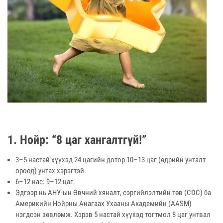
1. Нойр: “8 цаг хангалтгүй!”
3–5 настай хүүхэд 24 цагийн дотор 10–13 цаг (өдрийн унталт
ороод) унтах хэрэгтэй.
6–12 нас: 9–12 цаг.
Эдгээр нь АНУ-ын Өвчний хяналт, сэргийлэлтийн төв (CDC) ба
Америкийн Нойрны Анагаах Ухааны Академийн (AASM)
нэгдсэн зөвлөмж. Хэрэв 5 настай хүүхэд тогтмол 8 цаг унтвал