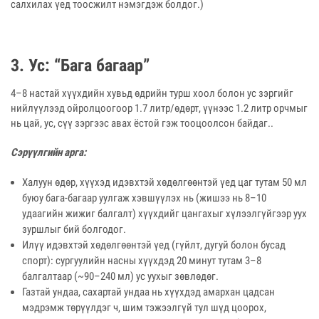
салхилах үед тоосжилт нэмэгдэж болдог.)
3. Ус: “Бага багаар”
4–8 настай хүүхдийн хувьд өдрийн турш хоол болон ус зэргийг
нийлүүлээд ойролцоогоор 1.7 литр/өдөрт, үүнээс 1.2 литр орчмыг
нь цай, ус, сүү зэргээс авах ёстой гэж тооцоолсон байдаг..
Сэрүүлгийн арга:
Халуун өдөр, хүүхэд идэвхтэй хөдөлгөөнтэй үед цаг тутам 50 мл
буюу бага-багаар уулгаж хэвшүүлэх нь (жишээ нь 8–10
удаагийн жижиг балгалт) хүүхдийг цангахыг хүлээлгүйгээр уух
зуршлыг бий болгодог.
Илүү идэвхтэй хөдөлгөөнтэй үед (гүйлт, дугуй болон бусад
спорт): сургуулийн насны хүүхдэд 20 минут тутам 3–8
балгалтаар (~90–240 мл) ус уухыг зөвлөдөг.
Газтай ундаа, сахартай ундаа нь хүүхдэд амархан цадсан
мэдрэмж төрүүлдэг ч, шим тэжээлгүй тул шүд цоорох,