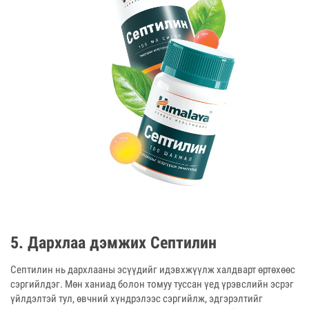
5. Дархлаа дэмжих Септилин
Септилин нь дархлааны эсүүдийг идэвхжүүлж халдварт өртөхөөс
сэргийлдэг. Мөн ханиад болон томуу туссан үед үрэвслийн эсрэг
үйлдэлтэй тул, өвчний хүндрэлээс сэргийлж, эдгэрэлтийг