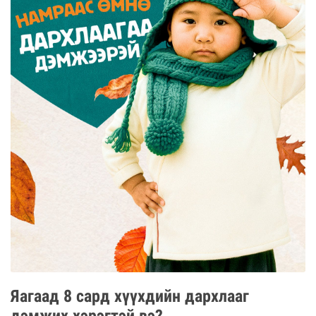
Яагаад 8 сард хүүхдийн дархлааг
дэмжих хэрэгтэй вэ?