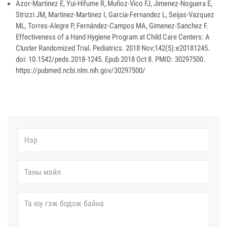
Azor-Martinez E, Yui-Hifume R, Muñoz-Vico FJ, Jimenez-Noguera E,
Strizzi JM, Martinez-Martinez I, Garcia-Fernandez L, Seijas-Vazquez
ML, Torres-Alegre P, Fernández-Campos MA, Gimenez-Sanchez F.
Effectiveness of a Hand Hygiene Program at Child Care Centers: A
Cluster Randomized Trial. Pediatrics. 2018 Nov;142(5):e20181245.
doi: 10.1542/peds.2018-1245. Epub 2018 Oct 8. PMID: 30297500.
https://pubmed.ncbi.nlm.nih.gov/30297500/