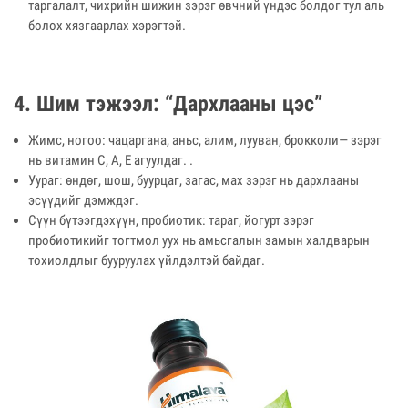
таргалалт, чихрийн шижин зэрэг өвчний үндэс болдог тул аль
болох хязгаарлах хэрэгтэй.
4. Шим тэжээл: “Дархлааны цэс”
Жимс, ногоо: чацаргана, аньс, алим, лууван, брокколи— зэрэг
нь витамин C, A, E агуулдаг. .
Уураг: өндөг, шош, буурцаг, загас, мах зэрэг нь дархлааны
эсүүдийг дэмждэг.
Сүүн бүтээгдэхүүн, пробиотик: тараг, йогурт зэрэг
пробиотикийг тогтмол уух нь амьсгалын замын халдварын
тохиолдлыг бууруулах үйлдэлтэй байдаг.