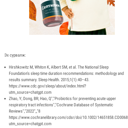
Эх сурвалж:
Hirshkowitz M, Whiton K, Albert SM, et al. The National Sleep
Foundation's sleep time duration recommendations: methodology and
results summary. Sleep Health. 2015;1(1):40–43.
https://www.cdc.gov/sleep/about/index.html?
utm_source=chatgpt.com
Zhao, Y; Dong, BR; Hao, Q","Probiotics for preventing acute upper
respiratory tract infections","Cochrane Database of Systematic
Reviews","2022",,"8
https://www.cochranelibrary.com/cdsr/doi/10.1002/14651858.CD00689
utm_source=chatgpt.com