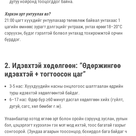
дутуу нойронд тооцогддог байна.
Хэрхэн эрт унтуулах вэ?
21:00 цагт хүүхдийг унтуулахаар төлөвлөж байвал унтахаас 1
цагийн өмнөөс зурагт дэлгэцийг унтрааж, унтах өрөөг18–20°C
сэрүүхэн, бүдэг гэрэлтэй болвол унтахад тохиромжтой орчин
бүрддэг.
2. Идэвхтэй хөдөлгөөн: “Өдөржингөө
идэвхтэй + тогтоосон цаг”
3-5 нас: Хүүхдүүдийн насны онцлогоос шалтгаалан өдрийн
турш идэвхтэй хөдөлгөөнтэй байдаг.
6–17 нас: Өдөр бүр ≥60 минут дасгал хөдөлгөөн хийх (гүйлт,
дугуй, сагс, хөл бөмбөг г.м).
Улаанбаатар хотод өглөө эрт болон оройн сэрүүнд зуслан, уулын
бэл, цэцэрлэгт хүрээлэн гэх мэт мод ихтэй, тоос багатай газрыг
сонгоорой. (Зундаа агаарын тоосонцор, бохирдол бага байдаг ч