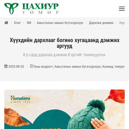
Блог
ЭМ
Амьсгалын замын бүтээгдэхүүн
Дархлаа дэмжих
Хүүхди
Хүүхдийн дархлааг богино хугацаанд дэмжих
аргууд
8-р сард дархлаа дэмжих 8 аргийг танилцуулъя.
2025-08-20
Таны мэдлэгт, Амьсгалын замын бүтээгдэхүүн, Ханиад, томууны 