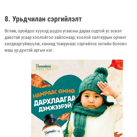
8. Урьдчилан сэргийлэлт
Өглөө, оройдоо хүүхэд шүдээ угаасны дараа содтой ус эсвэл
давстай усаар хоолойгоо зайлснаар, хоолой залгиурын орчинг
халдваргүйжүүлж, ханиад томуунаас сэргийлэх энгийн боловч
маш үр дүнтэй аргын нэг.