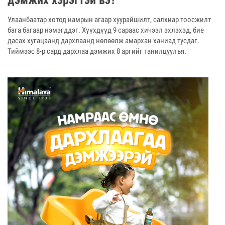
Улаанбаатар хотод намрын агаар хуурайшилт, салхиар тоосжилт
бага багаар нэмэгддэг. Хүүхдүүд 9 сараас хичээл эхлэхэд, бие
дасах хугацаанд дархлаанд нөлөөлж амархан ханиад тусдаг.
Тиймээс 8-р сард дархлаа дэмжих 8 аргийг танилцуулъя.