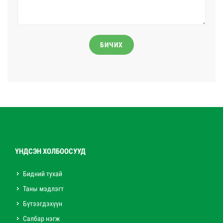
БИЧИХ
ҮНДСЭН ХОЛБООСУУД
Бидний тухай
Таны мэдлэгт
Бүтээгдэхүүн
Салбар нэгж