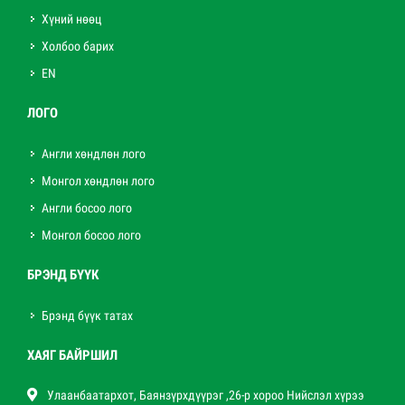
Хүний нөөц
Холбоо барих
EN
ЛОГО
Англи хөндлөн лого
Монгол хөндлөн лого
Англи босоо лого
Монгол босоо лого
БРЭНД БҮҮК
Брэнд бүүк татах
ХАЯГ БАЙРШИЛ
Улаанбаатархот, Баянзүрхдүүрэг ,26-р хороо Нийслэл хүрээ