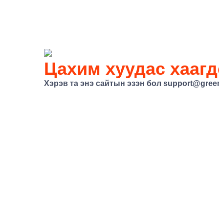
Цахим хуудас хаагд
Хэрэв та энэ сайтын эзэн бол
support@gree