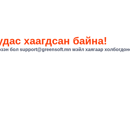
дас хаагдсан байна!
эзэн бол
support@greensoft.mn
мэйл хаягаар холбогдоно