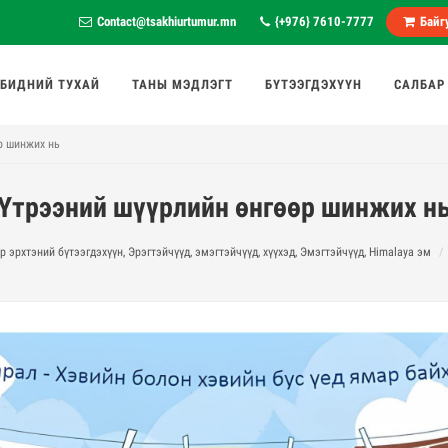
Contact@tsakhiurtumur.mn
{+976} 7610-7777
Байгу
БИДНИЙ ТУХАЙ
ТАНЫ МЭДЛЭГТ
БҮТЭЭГДЭХҮҮН
САЛБАР
р шинжих нь
Үтрээний шүүрлийн өнгөөр шинжих н
р эрхтэний бүтээгдэхүүн, Эрэгтэйчүүд, эмэгтэйчүүд, хүүхэд, Эмэгтэйчүүд, Himalaya эм