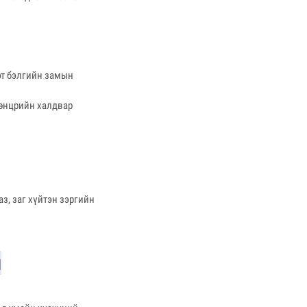
эт бэлгийн замын
гөнцрийн халдвар
з, заг хүйтэн зэргийн
л