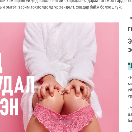
тэй хамааралгүй үед эсвэл бэлгийн харьцааны дараа тогтмол гардаг б
тын эмгэг, зарим тохиолдолд үр хөндөлт, хавдар байж болзошгүй.
г
Э
з
"
- 
м
ү
ү
- 
ц
ба