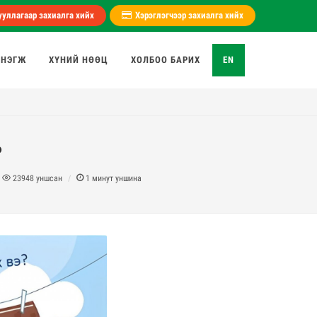
уллагаар захиалга хийх
Хэрэглэгчээр захиалга хийх
 НЭГЖ
ХҮНИЙ НӨӨЦ
ХОЛБОО БАРИХ
EN
ь
23948
уншсан
1
минут уншина