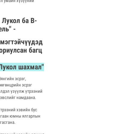
ол умайн хүзүүний
"
Лукол ба В-
ель" -
мэгтэйчүүдэд
ориулсан багц
Лукол шахмал"
Нянгийн эсрэг,
өөгөнцрийн эсрэг
йлдэл үзүүлж үтрээний
рэвслийг намдаана.
Үтрээний хэвийн бус
агаан юмны ялгарлын
гасгана.