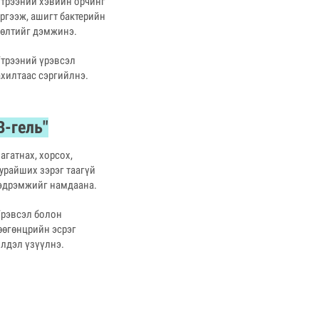
Үтрээний хэвийн орчинг
ргээж, ашигт бактерийн
сөлтийг дэмжинэ.
Үтрээний үрэвсэл
хилтаас сэргийлнэ.
В-гель"
Загатнах, хорсох,
урайших зэрэг таагүй
эдрэмжийг намдаана.
Үрэвсэл болон
өөгөнцрийн эсрэг
лдэл үзүүлнэ.