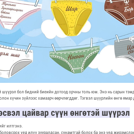
й шүүрэл бол бидний биеийн дотоод орчны толь юм. Энэ нь сарын тэм
 олон хүчин зүйлээс хамаарч өөрчлөгддөг. Тэгвэл шүүрлийн өнгө ямар 
 эсвэл цайвар сүүн өнгөтэй шүүрэл
ийг илтгэнэ.
боловсрох үед илүү зууралдсан, сунамтгай болох ба энэ үед жирэмслэ