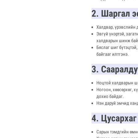
2. Шаргал 
Халдвар, үрэвслийн 
Эвгүй үнэртэй, зага
халдварын шинж бай
Бяслаг шиг бүтэцтэй,
байгааг илтгэнэ.
3. Сааралду
Ноцтой халдварын ш
Ногоон, хөөсөрхөг, х
дохио байдаг.
Нэн даруй эмчид хан
4. Цусархаг
Сарын тэмдгийн өмнө