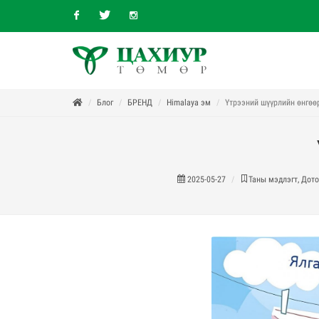
Facebook
Twitter
Instagram
Блог
БРЕНД
Himalaya эм
Үтрээний шүүрлийн өнгөө
2025-05-27
Таны мэдлэгт, Дото