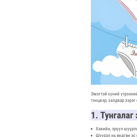
Эмэгтэй хүний үтрээни
тэнцвэр, халдвар зэрэг
1. Тунгалаг
Хэвийн, эрүүл шүүрл
Шүүрэл нь өндгөн эс 