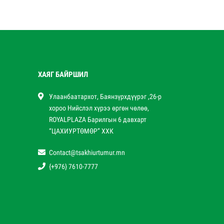
ХАЯГ БАЙРШИЛ
Улаанбаатархот, Баянзүрхдүүрэг ,26-р
хороо Нийслэл хүрээ өргөн чөлөө,
ROYALPLAZA Барилгын 6 давхарт
“ЦАХИУРТӨМӨР” ХХК
Contact@tsakhiurtumur.mn
{+976} 7610-7777