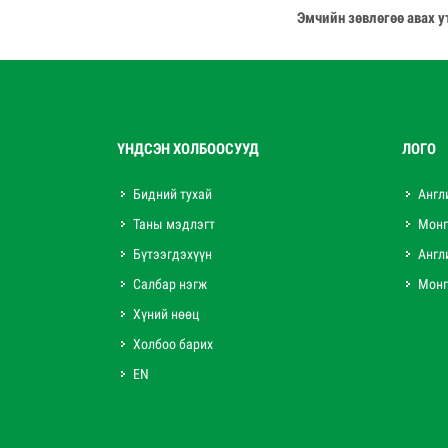
Эмчийн зөвлөгөө авах у
ҮНДСЭН ХОЛБООСУУД
ЛОГО
Бидний тухай
Англ
Таны мэдлэгт
Монг
Бүтээгдэхүүн
Англ
Салбар нэгж
Монг
Хүний нөөц
Холбоо барих
EN