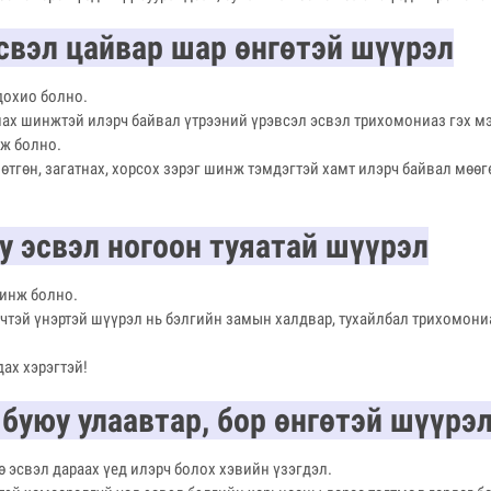
эсвэл цайвар шар өнгөтэй шүүрэл
дохио болно.
тнах шинжтэй илэрч байвал үтрээний үрэвсэл эсвэл трихомониаз гэх м
ж болно.
 өтгөн, загатнах, хорсох зэрэг шинж тэмдэгтэй хамт илэрч байвал мөө
у эсвэл ногоон туяатай шүүрэл
инж болно.
үчтэй үнэртэй шүүрэл нь бэлгийн замын халдвар, тухайлбал трихомониа
дах хэрэгтэй!
 буюу улаавтар, бор өнгөтэй шүүрэ
 эсвэл дараах үед илэрч болох хэвийн үзэгдэл.