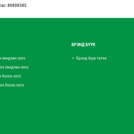
тас: 80808385
БРЭНД БҮҮК
и хөндлөн лого
Брэнд бүүк татах
ол хөндлөн лого
и босоо лого
ол босоо лого