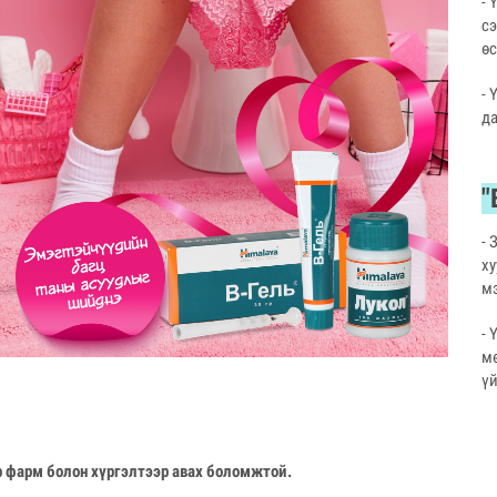
- 
сэ
ө
- 
да
"
- 
ху
м
- 
м
үй
р фарм болон хүргэлтээр авах боломжтой.