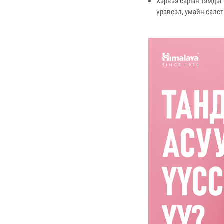
Хэрвээ сарын тэмдэг
үрэвсэл, умайн салс