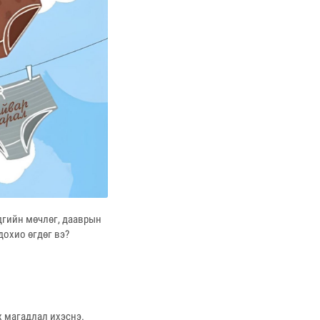
дгийн мөчлөг, дааврын
дохио өгдөг вэ?
х магадлал ихэснэ.