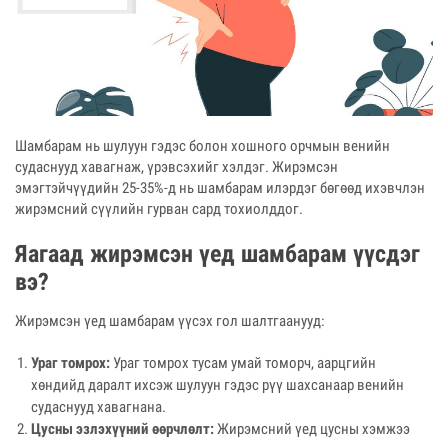
Шамбарам нь шулуун гэдэс болон хошного орчмын венийн
судаснууд хавагнаж, үрэвсэхийг хэлдэг. Жирэмсэн
эмэгтэйчүүдийн 25-35%-д нь шамбарам илэрдэг бөгөөд ихэвчлэн
жирэмсний сүүлийн гурван сард тохиолддог.
Яагаад жирэмсэн үед шамбарам үүсдэг
вэ?
Жирэмсэн үед шамбарам үүсэх гол шалтгаанууд:
Ураг томрох:
Ураг томрох тусам умай томорч, аарцгийн
хөндийд даралт ихсэж шулуун гэдэс рүү шахсанаар венийн
судаснууд хавагнана.
Цусны эзлэхүүний өөрчлөлт:
Жирэмсний үед цусны хэмжээ