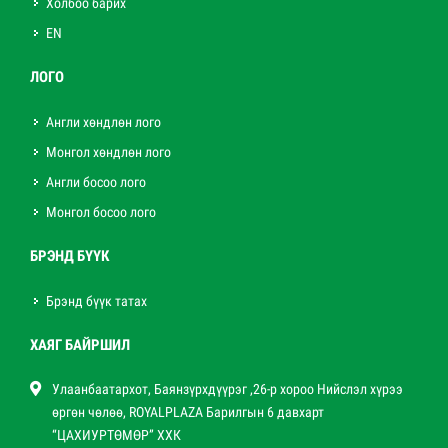
Холбоо барих
EN
ЛОГО
Англи хөндлөн лого
Монгол хөндлөн лого
Англи босоо лого
Монгол босоо лого
БРЭНД БҮҮК
Брэнд бүүк татах
ХАЯГ БАЙРШИЛ
Улаанбаатархот, Баянзүрхдүүрэг ,26-р хороо Нийслэл хүрээ
өргөн чөлөө, ROYALPLAZA Барилгын 6 давхарт
“ЦАХИУРТӨМӨР” ХХК