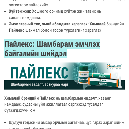
зогсохоос зайлсхийх.
Хүйтэн жин:
Хошного орчимд хүйтэн жин тавих нь
хаванг намдаана.
Эмчилгээний тос, эмийн бэлдмэл хэрэглэх:
Хималай
брэндийн
Пайлекс
шахмал болон тосон түрхлэгийг хэрэглэх
Пайлекс: Шамбарам эмчлэх
байгалийн шийдэл
Хималай брэндийн Пайлекс
нь шамбармын өвдөлт, хаванг
намдааж, судасны үйл ажиллагааг сэргээхэд тусалдаг
бүтээгдэхүүн юм.
Шулуун гэдэсний амсар орчмын загатнаа, цус гарах зэрэг шинж
тэмдгүүдийг багасгана.