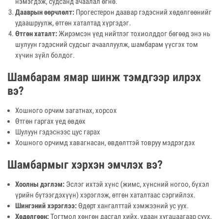
нэмэгдэж, судсанд ачаалал өгнө.
Дааврын өөрчлөлт:
Прогестерон даавар гэдэсний хөдөлгөөнийг
удаашруулж, өтгөн хаталтад хүргэдэг.
Өтгөн хаталт:
Жирэмсэн үед нийтлэг тохиолддог бөгөөд энэ нь
шулуун гэдэсний судсыг ачааллуулж, шамбарам үүсгэх том
хүчин зүйл болдог.
Шамбарам ямар шинж тэмдгээр илрэх
вэ?
Хошного орчим загатнах, хорсох
Өтгөн гаргах үед өвдөх
Шулуун гэдэснээс цус гарах
Хошного орчимд хавагнасан, өвдөлттэй товруу мэдрэгдэх
Шамбармыг хэрхэн эмчлэх вэ?
Хоолны дэглэм:
Эслэг ихтэй хүнс (жимс, хүнсний ногоо, бүхэл
үрийн бүтээгдэхүүн) хэрэглэж, өтгөн хаталтаас сэргийлэх.
Шингэний хэрэглээ:
Өдөрт хангалттай хэмжээний ус уух.
Хөдөлгөөн:
Тогтмол хөнгөн дасгал хийх, удаан хугацаагаар суух,