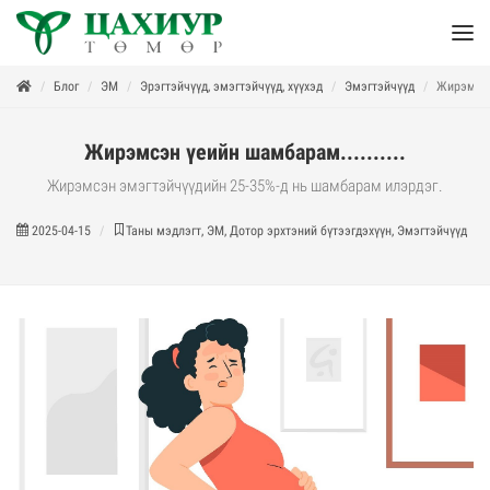
Блог
ЭМ
Эрэгтэйчүүд, эмэгтэйчүүд, хүүхэд
Эмэгтэйчүүд
Жирэмсэн 
Жирэмсэн үеийн шамбарам..........
Жирэмсэн эмэгтэйчүүдийн 25-35%-д нь шамбарам илэрдэг.
2025-04-15
Таны мэдлэгт, ЭМ, Дотор эрхтэний бүтээгдэхүүн, Эмэгтэйчүүд