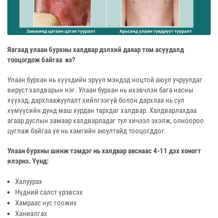
Яагаад улаан бурхны халдвар дэлхий даяар том асуудалд
тооцогдож байгаа вэ?
Улаан бурхан нь хүүхдийн эрүүл мэндэд ноцтой аюул учруулдаг
вируст халдварын нэг. Улаан бурхан нь ихэвчлэн бага насны
хүүхэд, дархлаажуулалт хийлгээгүй болон дархлаа нь сул
хүмүүсийн дунд маш хурдан тархдаг халдвар. Халдварлахдаа
агаар дуслын замаар халдварладаг тул хичээл эхэлж, олноороо
цуглаж байгаа үе нь хамгийн аюултайд тооцогддог.
Улаан бурхны шинж тэмдэг нь халдвар авснаас 4-11 дэх хоногт
илэрнэ. Үүнд:
Халуурах
Нүдний салст үрэвсэх
Хамраас нус гоожих
Ханиалгах