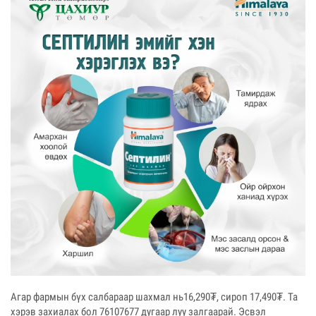
Агар фармын бүх салбараар шахмал нь16,290₮, сироп 17,490₮. Та
хэрэв захиалах бол 76107677 дугаар луу залгаарай. Эсвэл