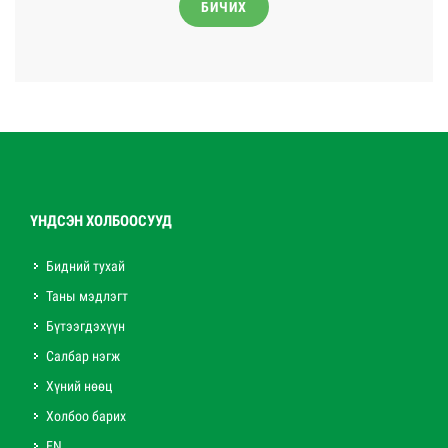
БИЧИХ
ҮНДСЭН ХОЛБООСУУД
Бидний тухай
Таны мэдлэгт
Бүтээгдэхүүн
Салбар нэгж
Хүний нөөц
Холбоо барих
EN