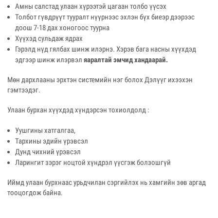
Амны салстад улаан хүрээтэй цагаан толбо үүсэх
Толбот гүвдрүүт тууралт нүүрнээс эхлэн бүх биеэр дээрээс
доош 7-18 дах хоногоос туурна
Хүүхэд сульдаж ядрах
Гэрэлд нүд гялбах шинж илэрнэ. Хэрэв бага насны хүүхдэд
эдгээр шинж илэрвэл
яаралтай эмчид хандаарай.
Мөн дархлааны эрхтэн системийн нэг болох Дэлүүг ихээхэн
гэмтээдэг.
Улаан бурхан хүүхдэд хүндэрсэн тохиолдолд :
Уушгины хатгалгаа,
Тархины эдийн үрэвсэл
Дунд чихний үрэвсэл
Ларингит зэрэг ноцтой хүндрэл үүсгэж болзошгүй
Иймд улаан бурхнаас урьдчилан сэргийлэх нь хамгийн зөв аргад
тооцогдож байна.