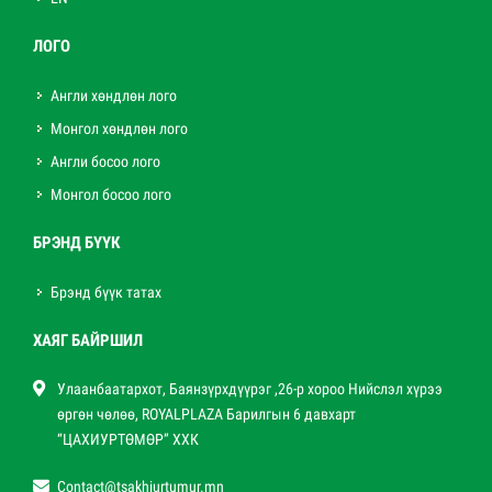
ЛОГО
Англи хөндлөн лого
Монгол хөндлөн лого
Англи босоо лого
Монгол босоо лого
БРЭНД БҮҮК
Брэнд бүүк татах
ХАЯГ БАЙРШИЛ
Улаанбаатархот, Баянзүрхдүүрэг ,26-р хороо Нийслэл хүрээ
өргөн чөлөө, ROYALPLAZA Барилгын 6 давхарт
“ЦАХИУРТӨМӨР” ХХК
Contact@tsakhiurtumur.mn