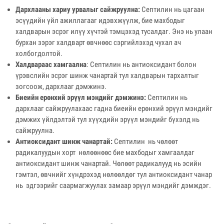
Дархлааны хариу урвалыг сайжруулна:
Септилин нь цагаан
эсүүдийн үйл ажиллагааг идэвхжүүлж, бие махбодыг
халдварын эсрэг илүү хүчтэй тэмцэхэд тусалдаг. Энэ нь улаан
бурхан зэрэг халдварт өвчнөөс сэргийлэхэд чухал ач
холбогдолтой.
Халдвараас хамгаална
: Септилин нь антиоксидант болон
үрэвслийн эсрэг шинж чанартай тул халдварын тархалтыг
зогсоож, дархлааг дэмжинэ.
Биеийн ерөнхий эрүүл мэндийг дэмжинэ:
Септилин нь
дархлааг сайжруулахаас гадна биеийн ерөнхий эрүүл мэндийг
дэмжих үйлдэлтэй тул хүүхдийн эрүүл мэндийг бүхэлд нь
сайжруулна.
Антиоксидант шинж чанартай:
Септилин нь чөлөөт
радикалуудын хорт нөлөөнөөс бие махбодыг хамгаалдаг
антиоксидант шинж чанартай. Чөлөөт радикалууд нь эсийн
гэмтэл, өвчнийг хүндрэхэд нөлөөлдөг тул антиоксидант чанар
нь эдгээрийг саармагжуулах замаар эрүүл мэндийг дэмждэг.