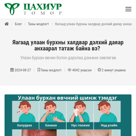
Блог
Таны мэдлэгт
Яагаад улаан бурхны халдвар дэлхий даяар анхаара
Яагаад улаан бурхны халдвар дэлхий даяар
анхаарал татаж байна вэ?
Улаан бурхан өвчин болон дархлаа дэмжих зөвлөгөө
2024-08-27
Таны мэдлэгт
4042
уншсан
2
минут уншина