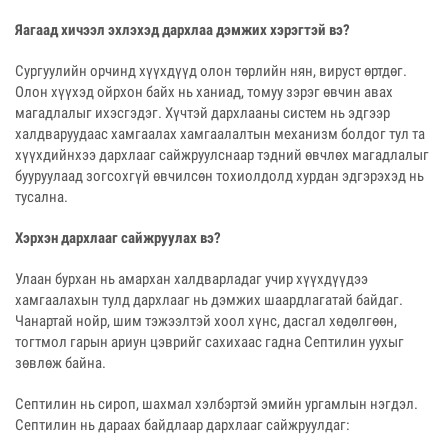
Яагаад хичээл эхлэхэд дархлаа дэмжих хэрэгтэй вэ?
Сургуулийн орчинд хүүхдүүд олон төрлийн нян, вируст өртдөг.
Олон хүүхэд ойрхон байх нь ханиад, томуу зэрэг өвчин авах
магадлалыг ихэсгэдэг. Хүчтэй дархлааны систем нь эдгээр
халдваруудаас хамгаалах хамгаалалтын механизм болдог тул та
хүүхдийнхээ дархлааг сайжруулснаар тэдний өвчлөх магадлалыг
бууруулаад зогсохгүй өвчилсөн тохиолдолд хурдан эдгэрэхэд нь
тусална.
Хэрхэн дархлааг сайжруулах вэ?
Улаан бурхан нь амархан халдварладаг учир хүүхдүүдээ
хамгаалахын тулд дархлааг нь дэмжих шаардлагатай байдаг.
Чанартай нойр, шим тэжээлтэй хоол хүнс, дасгал хөдөлгөөн,
тогтмол гарын ариун цэврийг сахихаас гадна Септилин уухыг
зөвлөж байна.
Септилин нь сироп, шахмал хэлбэртэй эмийн ургамлын нэгдэл.
Септилин нь дараах байдлаар дархлааг сайжруулдаг: