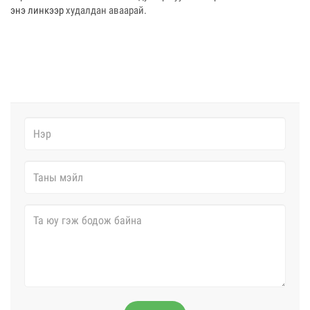
энэ линкээр
худалдан аваарай.