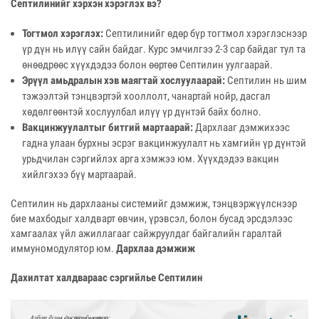
Септилинийг хэрхэн хэрэглэх вэ?
Тогтмол хэрэглэх:
Септилинийг өдөр бүр тогтмол хэрэглэснээр
үр дүн нь илүү сайн байдаг. Курс эмчилгээ 2-3 сар байдаг тул та
өнөөдрөөс хүүхдэдээ болон өөртөө Септилин уулгаарай.
Эрүүл амьдралын хэв маягтай хослуулаарай:
Септилин нь шим
тэжээлтэй тэнцвэртэй хооллолт, чанартай нойр, дасгал
хөдөлгөөнтэй хослуулбал илүү үр дүнтэй байх болно.
Вакцинжуулалтыг битгий мартаарай:
Дархлааг дэмжихээс
гадна улаан бурхны эсрэг вакцинжуулалт нь хамгийн үр дүнтэй
урьдчилан сэргийлэх арга хэмжээ юм. Хүүхдэдээ вакцин
хийлгэхээ бүү мартаарай.
Септилин нь дархлааны системийг дэмжиж, тэнцвэржүүлснээр
бие махбодыг халдварт өвчин, үрэвсэл, болон бусад эрсдэлээс
хамгаалах үйл ажиллагааг сайжруулдаг байгалийн гаралтай
иммуномодулятор юм.
Дархлаа дэмжиж
Дахилтат халдвараас сэргийлье Септилин