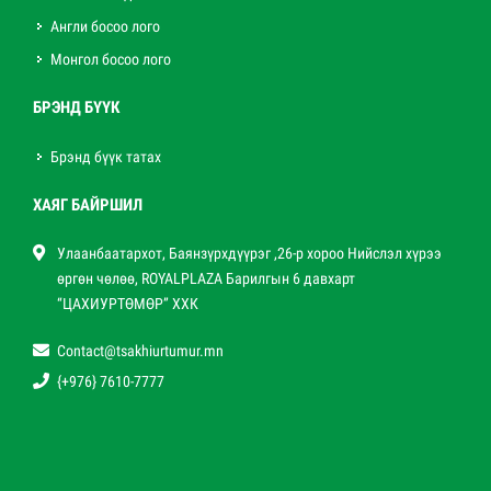
Англи босоо лого
Монгол босоо лого
БРЭНД БҮҮК
Брэнд бүүк татах
ХАЯГ БАЙРШИЛ
Улаанбаатархот, Баянзүрхдүүрэг ,26-р хороо Нийслэл хүрээ
өргөн чөлөө, ROYALPLAZA Барилгын 6 давхарт
“ЦАХИУРТӨМӨР” ХХК
Contact@tsakhiurtumur.mn
{+976} 7610-7777