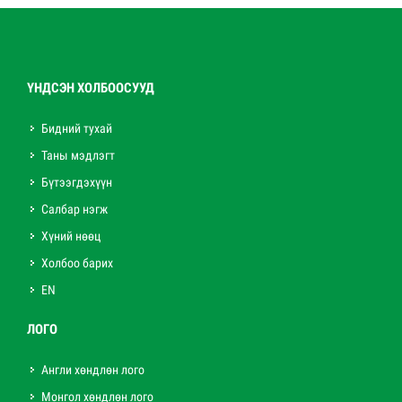
ҮНДСЭН ХОЛБООСУУД
Бидний тухай
Таны мэдлэгт
Бүтээгдэхүүн
Салбар нэгж
Хүний нөөц
Холбоо барих
EN
ЛОГО
Англи хөндлөн лого
Монгол хөндлөн лого