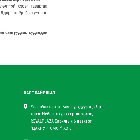
лөлттэй хэсэг газартаа
 Өдөрт хоёр ба түүнээс
йн сангуудаас худалдан
ХАЯГ БАЙРШИЛ
Улаанбаатархот, Баянзүрхдүүрэг ,26-р
хороо Нийслэл хүрээ өргөн чөлөө,
ROYALPLAZA Барилгын 6 давхарт
“ЦАХИУРТӨМӨР” ХХК