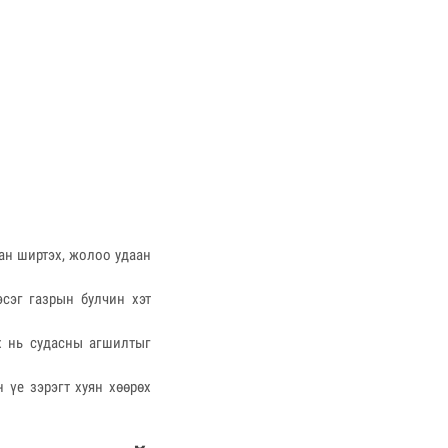
ан ширтэх, жолоо удаан
сэг газрын булчин хэт
х нь судасны агшилтыг
 үе зэрэгт хуян хөөрөх