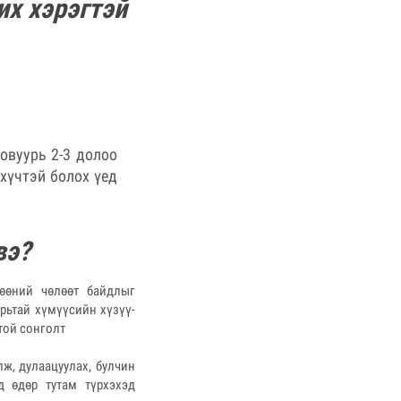
х хэрэгтэй
овуурь 2-3 долоо
хүчтэй болох үед
вэ?
гөөний чөлөөт байдлыг
урьтай хүмүүсийн хүзүү-
той сонголт
ж, дулаацуулах, булчин
д өдөр тутам түрхэхэд