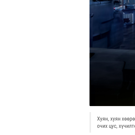
Хуян, хуян хөөр
очих цус, хүчил