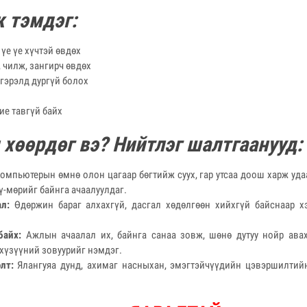
 тэмдэг:
 үе үе хүчтэй өвдөх
 чилж, зангирч өвдөх
 гэрэлд дургүй болох
бие тавгүй байх
 хөөрдөг вэ? Нийтлэг шалтгаанууд:
омпьютерын өмнө олон цагаар бөгтийж суух, гар утсаа доош харж уда
үү-мөрийг байнга ачаалуулдаг.
л:
Өдөржин бараг алхахгүй, дасгал хөдөлгөөн хийхгүй байснаар хэ
байх:
Ажлын ачаалал их, байнга санаа зовж, шөнө дутуу нойр ава
 хүзүүний зовуурийг нэмдэг.
лт:
Ялангуяа дунд, ахимаг насныхан, эмэгтэйчүүдийн цэвэршилтийн