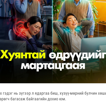
өх гэдэг нь зүгээр л ядаргаа биш, хүзүү-мөрний булчин хөш
төрөгч багасаж байгаагийн дохио юм.