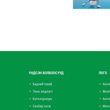
ҮНДСЭН ХОЛБООСУУД
ЛОГО
Бидний тухай
Англ
Таны мэдлэгт
Монг
Бүтээгдэхүүн
Англ
Салбар нэгж
Монг