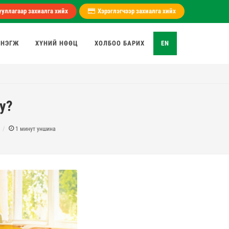
уллагаар захиалга хийх
Хэрэглэгчээр захиалга хийх
 НЭГЖ
ХҮНИЙ НӨӨЦ
ХОЛБОО БАРИХ
EN
уу?
1
минут уншина