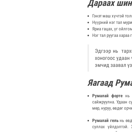
Дараах ши
Гэнэт маш хүчтэй тол
Нүүрний нэг тал мурий
Яриа гацах, үг ойлг
Нэг тал руугаа хараа 
Эдгээр нь тарх
хоногоос удаан 
эмчид заавал үз
Яагаад Рума
Румалай форте
нь 
сайжруулна. Удаан с
мөр, нуруу, өвдөг о
Румалай гель
нь өвд
суллах үйлдэлтэй. 