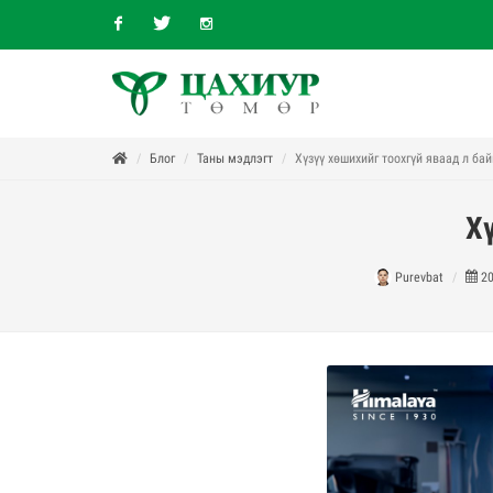
Facebook
Twitter
Instagram
Блог
Таны мэдлэгт
Хүзүү хөшихийг тоохгүй яваад л бай
Хү
Purevbat
20