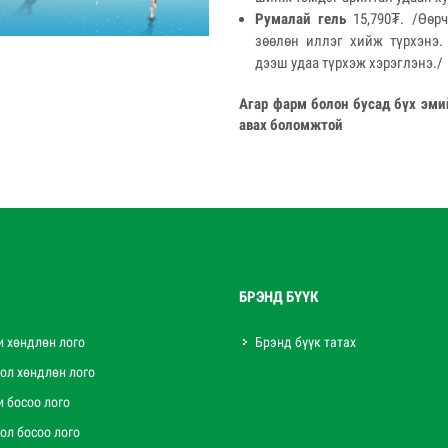
Румалай гель
15,790₮. /Өөрч
зөөлөн иллэг хийж түрхэнэ.
дээш удаа түрхэж хэрэглэнэ./
Агар фарм болон бусад бүх эми
авах боломжтой
БРЭНД БҮҮК
и хөндлөн лого
Брэнд бүүк татах
ол хөндлөн лого
и босоо лого
ол босоо лого