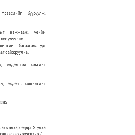
рэвслийг бууруулж,
мыг намжааж, үеийн
лэг үзүүлнэ.
шингийг багасгаж, урт
ааг сайжруулна.
, өвдөлттэй хэсгийг
ж, өвдөлт, хөшингийг
8385
шахмалаар өдөрт 2 удаа
гацаагаар хэрэглэнэ./