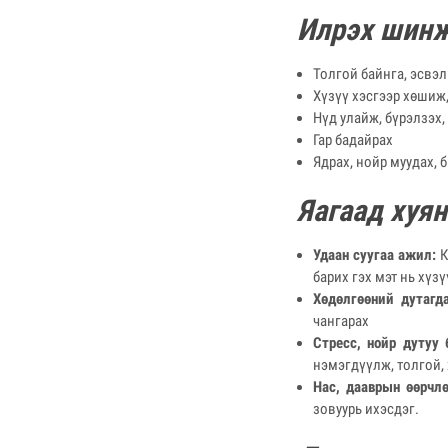
Илрэх шинж
Толгой байнга, эсвэл
Хүзүү хэсгээр хөшиж,
Нүд улайж, бүрэлзэх,
Гар бадайрах
Ядрах, нойр муудах, 
Яагаад хуян
Удаан суугаа ажил:
К
барих гэх мэт нь хүз
Хөдөлгөөний дутагда
чангарах
Стресс, нойр дутуу 
нэмэгдүүлж, толгой,
Нас, дааврын өөрчлө
зовуурь ихэсдэг.