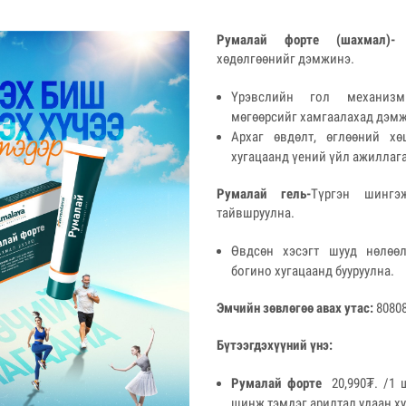
Румалай форте (шахмал)-
Ү
хөдөлгөөнийг дэмжинэ.
Үрэвслийн гол механиз
мөгөөрсийг хамгаалахад дэмж
Архаг өвдөлт, өглөөний хө
хугацаанд үений үйл ажиллаг
Румалай гель-
Түргэн шингэж
тайвшруулна.
Өвдсөн хэсэгт шууд нөлөөл
богино хугацаанд бууруулна.
Эмчийн зөвлөгөө авах утас:
8080
Бүтээгдэхүүний үнэ:
Румалай форте
20,990₮. /1 
шинж тэмдэг арилтал удаан ху