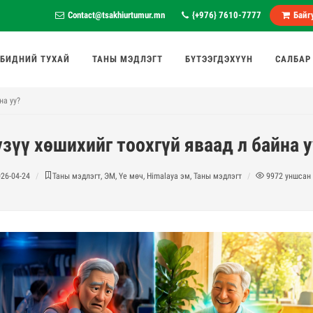
Contact@tsakhiurtumur.mn
{+976} 7610-7777
Байгу
БИДНИЙ ТУХАЙ
ТАНЫ МЭДЛЭГТ
БҮТЭЭГДЭХҮҮН
САЛБАР
на уу?
зүү хөшихийг тоохгүй яваад л байна 
26-04-24
Таны мэдлэгт, ЭМ, Үе мөч, Himalaya эм, Таны мэдлэгт
9972
уншсан