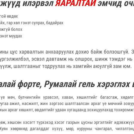
нжүүд илэрвэл
ЯАРАЛТАЙ
эмчид очи
гой өвдөх
х, гар хөл гэнэт сулрах, бадайрах
омжгүй болох
гэнэт муудах
ины цус харвалтын анхааруулах дохио байж болзошгүй. З
үргэлжилбэл, эсвэл давтамж нь олшрох, шинж тэмдэг нь 
үүлж, шалтгааныг тодруулах нь хамгийн аюулгүй зам юм.
лай форте, Румалай гель хэрэглэх 
үе мөч, булчингийн үрэвсэл, хаван, хөшилтийг багасгаж, хөдөл
уугаа ажил, насжилт, жин зэргээс шалтгаалсан архаг үе мөчний зову
рчмын архаг хөшилт, өвдөлтийг удаан хугацаанд зохицуулахад тохиромж
өж, хөшсөн хэсэгт түрхэхэд хэсэг газрын цусны эргэлтийг идэвхжүүл
Хуян хөөрөхөд дагалддаг хүзүү, мөр, нурууны чангарал, чилэлтэн