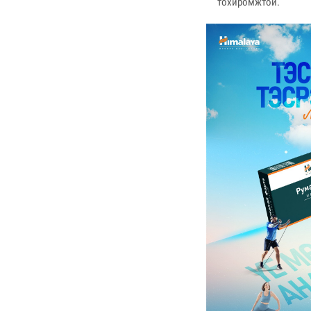
тохиромжтой.