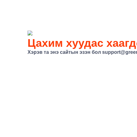
Цахим хуудас хаагд
Хэрэв та энэ сайтын эзэн бол
support@gree