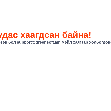
дас хаагдсан байна!
эзэн бол
support@greensoft.mn
мэйл хаягаар холбогдоно