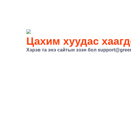
Цахим хуудас хаагд
Хэрэв та энэ сайтын эзэн бол
support@gree