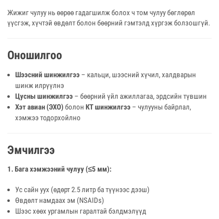
Жижиг чулуу нь өөрөө гадагшилж болох ч том чулуу бөглөрөл
үүсгэж, хүчтэй өвдөлт болон бөөрний гэмтэлд хүргэж болзошгүй.
Оношилгоо
Шээсний шинжилгээ
– кальци, шээсний хүчил, халдварын
шинж илрүүлнэ
Цусны шинжилгээ
– бөөрний үйл ажиллагаа, эрдсийн түвшин
Хэт авиан (ЭХО)
болон
КТ шинжилгээ
– чулууны байрлал,
хэмжээ тодорхойлно
Эмчилгээ
1. Бага хэмжээний чулуу (≤5 мм):
Ус сайн уух (өдөрт 2.5 литр ба түүнээс дээш)
Өвдөлт намдаах эм (NSAIDs)
Шээс хөөх ургамлын гаралтай бэлдмэлүүд