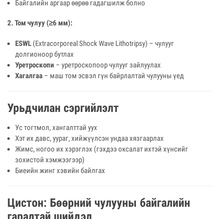
Байгалийн аргаар өөрөө гадагшилж болно
2. Том чулуу (≥6 мм):
ESWL
(Extracorporeal Shock Wave Lithotripsy) – чулууг
долгионоор бутлах
Уретроскопи
– уретроскопоор чулууг зайлуулах
Хагалгаа
– маш том эсвэл гүн байрлалтай чулууны үед
Урьдчилан сэргийлэлт
Ус тогтмол, хангалттай уух
Хэт их давс, уураг, хийжүүлсэн ундаа хязгаарлах
Жимс, ногоо их хэрэглэх (гэхдээ оксалат ихтэй хүнсийг
зохистой хэмжээгээр)
Биеийн жинг хэвийн байлгах
Цистон: Бөөрний чулууны байгалийн
гаралтай шийдэл