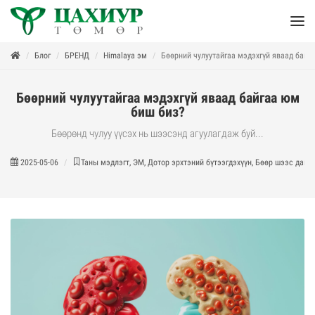
Блог
БРЕНД
Himalaya эм
Бөөрний чулуутайгаа мэдэхгүй яваад байг
Бөөрний чулуутайгаа мэдэхгүй яваад байгаа юм
биш биз?
Бөөрөнд чулуу үүсэх нь шээсэнд агуулагдаж буй...
2025-05-06
Таны мэдлэгт, ЭМ, Дотор эрхтэний бүтээгдэхүүн, Бөөр шээс дамж