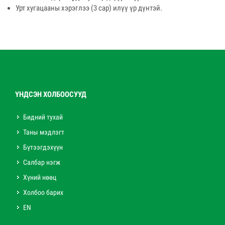
Урт хугацааны хэрэглээ (3 сар) илүү үр дүнтэй.
ҮНДСЭН ХОЛБООСУУД
Бидний тухай
Таны мэдлэгт
Бүтээгдэхүүн
Салбар нэгж
Хүний нөөц
Холбоо барих
EN