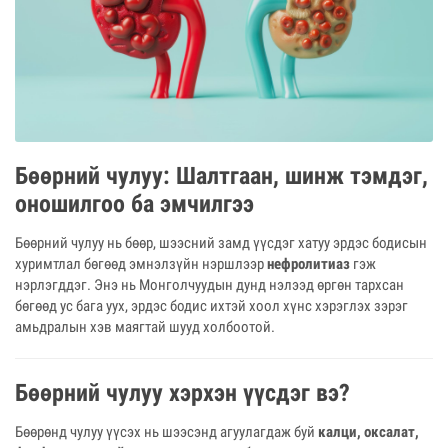
Бөөрний чулуу: Шалтгаан, шинж тэмдэг,
оношилгоо ба эмчилгээ
Бөөрний чулуу нь бөөр, шээсний замд үүсдэг хатуу эрдэс бодисын
хуримтлал бөгөөд эмнэлзүйн нэршлээр
нефролитиаз
гэж
нэрлэгддэг. Энэ нь Монголчуудын дунд нэлээд өргөн тархсан
бөгөөд ус бага уух, эрдэс бодис ихтэй хоол хүнс хэрэглэх зэрэг
амьдралын хэв маягтай шууд холбоотой.
Бөөрний чулуу хэрхэн үүсдэг вэ?
Бөөрөнд чулуу үүсэх нь шээсэнд агуулагдаж буй
калци, оксалат,