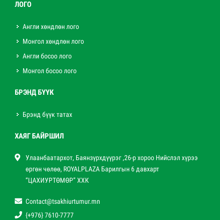
ЛОГО
Англи хөндлөн лого
Монгол хөндлөн лого
Англи босоо лого
Монгол босоо лого
БРЭНД БҮҮК
Брэнд бүүк татах
ХАЯГ БАЙРШИЛ
Улаанбаатархот, Баянзүрхдүүрэг ,26-р хороо Нийслэл хүрээ
өргөн чөлөө, ROYALPLAZA Барилгын 6 давхарт
“ЦАХИУРТӨМӨР” ХХК
Contact@tsakhiurtumur.mn
{+976} 7610-7777