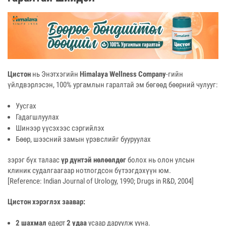
Цистон
нь Энэтхэгийн
Himalaya Wellness Company
-гийн
үйлдвэрлэсэн, 100% ургамлын гаралтай эм бөгөөд бөөрний чулууг:
Уусгах
Гадагшлуулах
Шинээр үүсэхээс сэргийлэх
Бөөр, шээсний замын үрэвслийг бууруулах
зэрэг бүх талаас
үр дүнтэй нөлөөлдөг
болох нь олон улсын
клиник судалгаагаар нотлогдсон бүтээгдэхүүн юм.
[Reference: Indian Journal of Urology, 1990; Drugs in R&D, 2004]
Цистон хэрэглэх заавар:
2 шахмал
өдөрт
2 удаа
усаар даруулж ууна.