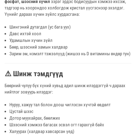
фосфат, шээсний хүчил
зэрэг эрдэс бодисуудын хэмжээ ихсэж,
тэдгээр нь хоорондоо холбогдож кристал үүсгэснээр эхэлдэг.
Үүнийг дараах хүчин зүйлс хурдасгана:
Шингэний дутагдал (ус бага уух)
Давс ихтэй хоол
Удамшлын хүчин зүйл
Бөөр, шээсний замын халдвар
Зарим эм, нэмэлт тэжээлүүд (жишээ нь D витамины өндөр тун)
⚠️ Шинж тэмдгүүд
Бөөрний чулуу бүх хүний хувьд адил шинж илэрдэггүй ч дараах
нийтлэг зовуурь илэрдэг:
Нуруу, хажуу тал болон доош чиглэсэн хүчтэй өвдөлт
Цустай шээс
Дотор муухайрах, бөөлжих
Шээсний хэмжээ багасах эсвэл огт гарахгүй байх
Халуурах (халдвар хавсарсан үед)