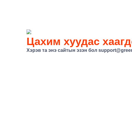
Цахим хуудас хаагд
Хэрэв та энэ сайтын эзэн бол
support@gree