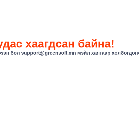
дас хаагдсан байна!
эзэн бол
support@greensoft.mn
мэйл хаягаар холбогдоно