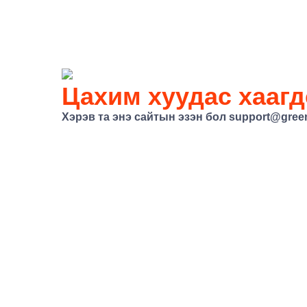
Цахим хуудас хаагд
Хэрэв та энэ сайтын эзэн бол
support@gree