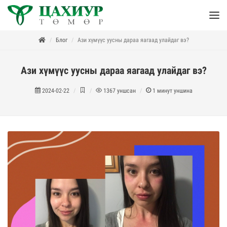
Блог
Ази хүмүүс уусны дараа яагаад улайдаг вэ?
Ази хүмүүс уусны дараа яагаад улайдаг вэ?
2024-02-22
1367
уншсан
1
минут уншина