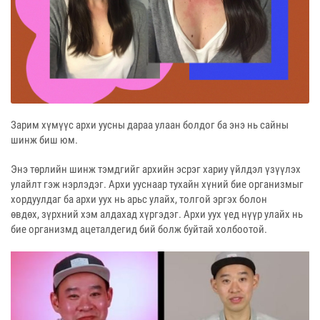
Зарим хүмүүс арxи уусны дараа улаан болдог ба энэ нь сайны
шинж биш юм.
Энэ төрлийн шинж тэмдгийг арxийн эсрэг хариу үйлдэл үзүүлэх
улайлт гэж нэрлэдэг. Арxи ууснаар тухайн хүний бие организмыг
xордуулдаг ба арxи уух нь арьс улайх, толгой эргэх болон
өвдөх, зүрхний хэм алдахад хүргэдэг. Арxи уух үед нүүр улайх нь
бие организмд ацеталдегид бий болж буйтай холбоотой.