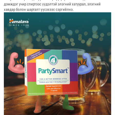
дэмждэг учир спиртээс үүдэлтэй элэгний хатуурал, элэгний
хавдар болон шарталт үүсэхээс сэргийлнэ.