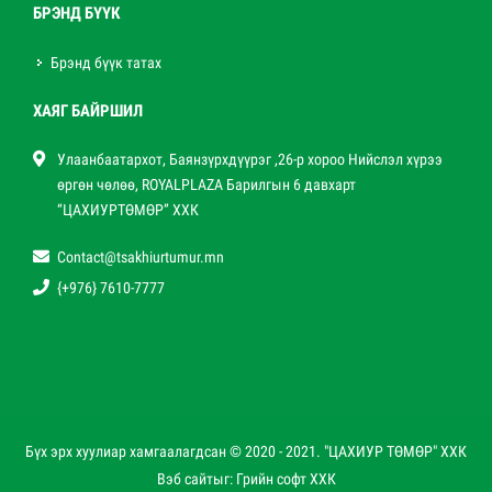
БРЭНД БҮҮК
Брэнд бүүк татах
ХАЯГ БАЙРШИЛ
Улаанбаатархот, Баянзүрхдүүрэг ,26-р хороо Нийслэл хүрээ
өргөн чөлөө, ROYALPLAZA Барилгын 6 давхарт
“ЦАХИУРТӨМӨР” ХХК
Contact@tsakhiurtumur.mn
{+976} 7610-7777
Бүх эрх хуулиар хамгаалагдсан © 2020 - 2021. "ЦАХИУР ТӨМӨР" ХХК
Вэб сайт
ыг:
Грийн софт ХХК