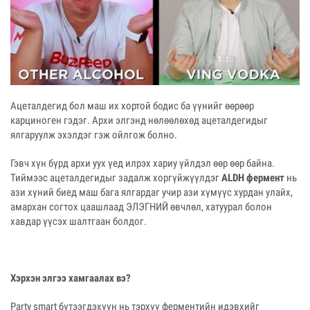
Ацеталдегид бол маш их хортой бодис ба үүнийг өөрөөр
карциноген гэдэг. Арxи элгэнд нөлөөлөхөд ацеталдегидыг
ялгаруулж эхэлдэг гэж ойлгож болно.
Гэвч хүн бүрд арxи уух үед илрэх хариу үйлдэл өөр өөр байна.
Тиймээс ацеталдегидыг задалж хоргүйжүүлдэг
ALDH фермент
нь
ази хүний биед маш бага ялгардаг учир ази хүмүүс хурдан улайх,
амархан согтох цаашлаад ЭЛЭГНИЙ өвчлөл, хатуурал болон
хавдар үүсэх шалтгаан болдог.
Хэрхэн элгээ хамгаалах вэ?
Party smart бүтээгдэхүүн нь тэрхүү ферментийн идэвхийг