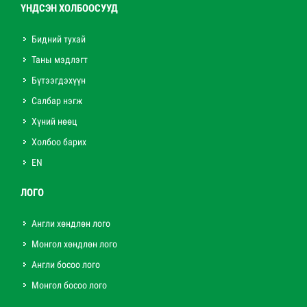
ҮНДСЭН ХОЛБООСУУД
Бидний тухай
Таны мэдлэгт
Бүтээгдэхүүн
Салбар нэгж
Хүний нөөц
Холбоо барих
EN
ЛОГО
Англи хөндлөн лого
Монгол хөндлөн лого
Англи босоо лого
Монгол босоо лого