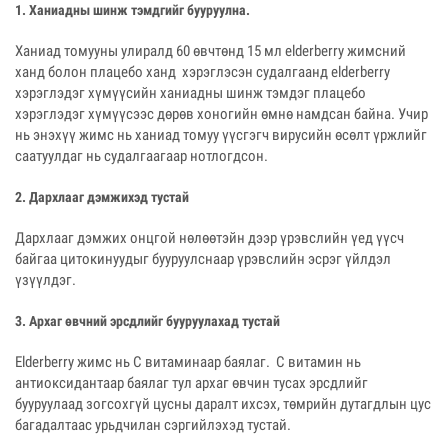
1. Ханиадны шинж тэмдгийг бууруулна.
Ханиад томууны улиралд 60 өвчтөнд 15 мл elderberry жимсний
ханд болон плацебо ханд хэрэглэсэн судалгаанд elderberry
хэрэглэдэг хүмүүсийн ханиадны шинж тэмдэг плацебо
хэрэглэдэг хүмүүсээс дөрөв хоногийн өмнө намдсан байна. Учир
нь энэхүү жимс нь ханиад томуу үүсгэгч вирусийн өсөлт үржлийг
саатуулдаг нь судалгаагаар нотлогдсон.
2. Дархлааг дэмжихэд тустай
Дархлааг дэмжих онцгой нөлөөтэйн дээр үрэвслийн үед үүсч
байгаа цитокинуудыг бууруулснаар үрэвслийн эсрэг үйлдэл
үзүүлдэг.
3. Архаг өвчний эрсдлийг бууруулахад тустай
Elderberry жимс нь С витаминаар баялаг. С витамин нь
антиоксидантаар баялаг тул архаг өвчин тусах эрсдлийг
бууруулаад зогсохгүй цусны даралт ихсэх, төмрийн дутагдлын цус
багадалтаас урьдчилан сэргийлэхэд тустай.