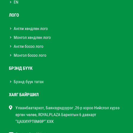
EN
ЛОГО
Англи хөндлөн лого
Монгол хөндлөн лого
Англи босоо лого
Монгол босоо лого
БРЭНД БҮҮК
Брэнд бүүк татах
ХАЯГ БАЙРШИЛ
Улаанбаатархот, Баянзүрхдүүрэг ,26-р хороо Нийслэл хүрээ
өргөн чөлөө, ROYALPLAZA Барилгын 6 давхарт
“ЦАХИУРТӨМӨР” ХХК