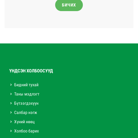
БИЧИХ
ҮНДСЭН ХОЛБООСУУД
Бидний тухай
Таны мэдлэгт
Бүтээгдэхүүн
Салбар нэгж
Хүний нөөц
Холбоо барих