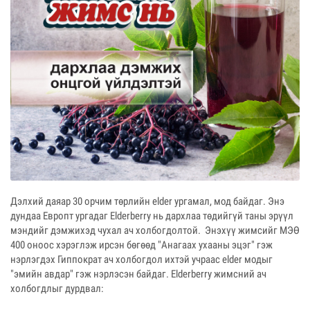
Дэлхий даяар 30 орчим төрлийн elder ургамал, мод байдаг. Энэ
дундаа Европт ургадаг Elderberry нь дархлаа төдийгүй таны эрүүл
мэндийг дэмжихэд чухал ач холбогдолтой. Энэхүү жимсийг МЭӨ
400 оноос хэрэглэж ирсэн бөгөөд "Анагаах ухааны эцэг" гэж
нэрлэгдэх Гиппократ ач холбогдол ихтэй учраас elder модыг
"эмийн авдар" гэж нэрлэсэн байдаг. Elderberry жимсний ач
холбогдлыг дурдвал: