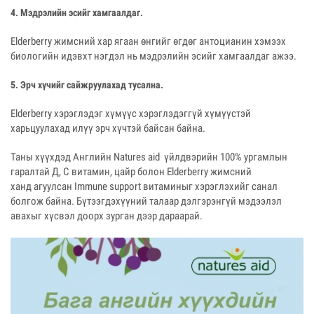
4. Мэдрэлийн эсийг хамгаалдаг.
Elderberry жимсний хар ягаан өнгийг өгдөг антоцианин хэмээх
биологийн идэвхт нэгдэл нь мэдрэлийн эсийг хамгаалдаг ажээ.
5. Эрч хүчийг сайжруулахад тусална.
Elderberry хэрэглэдэг хүмүүс хэрэглэдэггүй хүмүүстэй
харьцуулахад илүү эрч хүчтэй байсан байна.
Таны хүүхдэд Английн Natures aid үйлдвэрийн 100% ургамлын
гаралтай Д, С витамин, цайр болон Elderberry жимсний
ханд агуулсан Immune support витаминыг хэрэглэхийг санал
болгож байна. Бүтээгдэхүүний талаар дэлгэрэнгүй мэдээлэл
авахыг хүсвэл доорх зурган дээр дараарай.