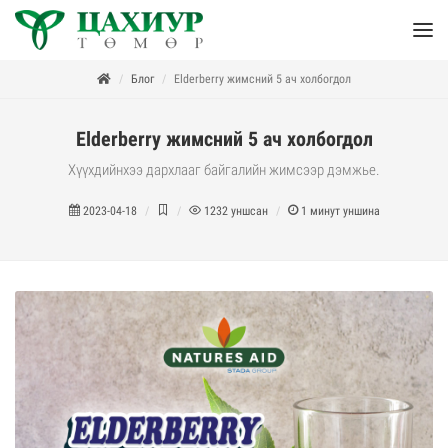
Блог
Elderberry жимсний 5 ач холбогдол
Elderberry жимсний 5 ач холбогдол
Хүүхдийнхээ дархлааг байгалийн жимсээр дэмжье.
2023-04-18
1232
уншсан
1
минут уншина