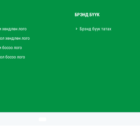
БРЭНД БҮҮК
и хөндлөн лого
Брэнд бүүк татах
ол хөндлөн лого
и босоо лого
ол босоо лого
Бүх эрх хуулиар хамгаалагдсан © 2020 - 2021. "ЦАХИУР ТӨМӨР" ХХК
Вэб сайт
ыг:
Грийн софт ХХК