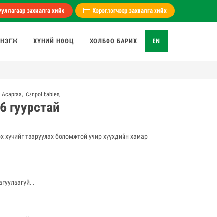
уллагаар захиалга хийх
Хэрэглэгчээр захиалга хийх
 НЭГЖ
ХҮНИЙ НӨӨЦ
ХОЛБОО БАРИХ
EN
,
Асаргаа
,
Canpol babies
,
76 гуурстай
ох хүчийг тааруулах боломжтой учир хүүхдийн хамар
гуулаагүй. .