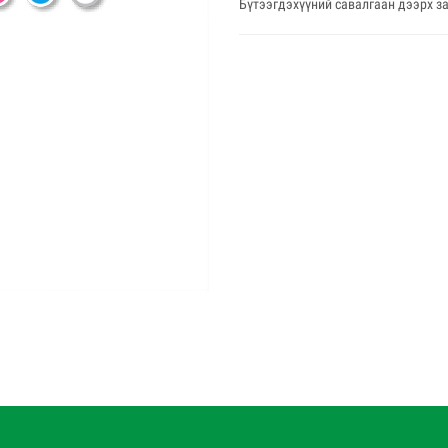
Бүтээгдэхүүний савалгаан дээрх з