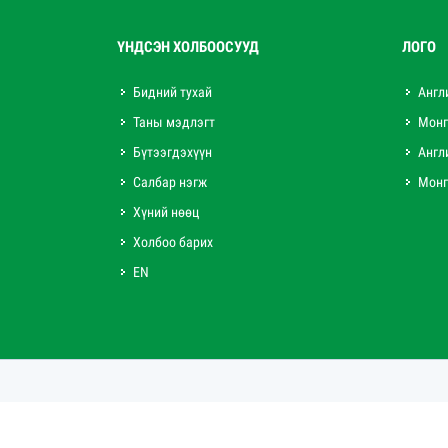
ҮНДСЭН ХОЛБООСУУД
ЛОГО
Бидний тухай
Англ
Таны мэдлэгт
Монг
Бүтээгдэхүүн
Англ
Салбар нэгж
Монг
Хүний нөөц
Холбоо барих
EN