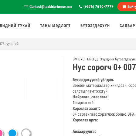
Contact@tsakhiurtumur.mn
{+976} 7610-7777
Байгу
БИДНИЙ ТУХАЙ
ТАНЫ МЭДЛЭГТ
БҮТЭЭГДЭХҮҮН
САЛБАР
076 гуурстай
ЭМ БУС
,
БРЕНД
,
Хүүхдийн бүтээгдэхүүн
Нус сорогч 0+ 00
Бүтээгдэхүүний үйлдэл:
Зөөлөн материалаар хийгдсэн, сор
салстыг гэмтээхгүй.
Найрлага, савалгаа:
1ширхэгтэй
Хэрэглэх заалт:
0+ сартайгаас хэрэглэж болно.BPA-а
Хэрэглэх арга:
Анхааруулга: