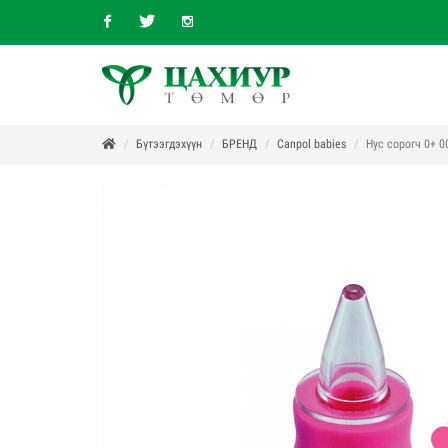
Facebook
Twitter
Instagram
Бүтээгдэхүүн
БРЕНД
Canpol babies
Нус сорогч 0+ 0