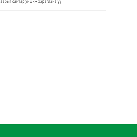
ааврыг сайтар уншиж хэрэглэнэ үү