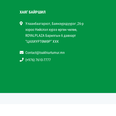
ХАЯГ БАЙРШИЛ
Улаанбаатархот, Баянзүрхдүүрэг ,26-р
хороо Нийслэл хүрээ өргөн чөлөө,
ROYALPLAZA Барилгын 6 давхарт
“ЦАХИУРТӨМӨР” ХХК
Contact@tsakhiurtumur.mn
{+976} 7610-7777