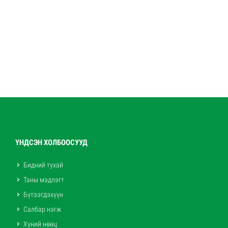
ҮНДСЭН ХОЛБООСУУД
Бидний тухай
Таны мэдлэгт
Бүтээгдэхүүн
Салбар нэгж
Хүний нөөц