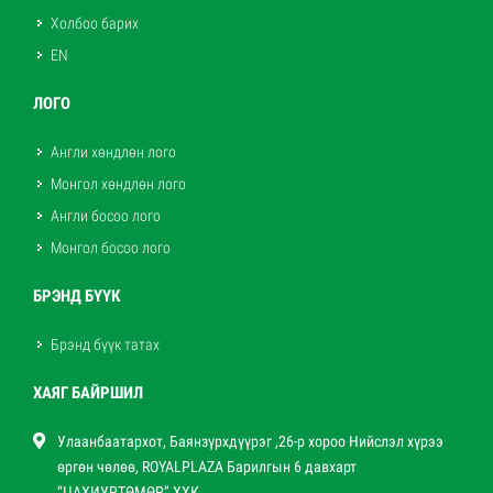
Холбоо барих
EN
ЛОГО
Англи хөндлөн лого
Монгол хөндлөн лого
Англи босоо лого
Монгол босоо лого
БРЭНД БҮҮК
Брэнд бүүк татах
ХАЯГ БАЙРШИЛ
Улаанбаатархот, Баянзүрхдүүрэг ,26-р хороо Нийслэл хүрээ
өргөн чөлөө, ROYALPLAZA Барилгын 6 давхарт
“ЦАХИУРТӨМӨР” ХХК