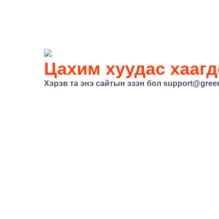
Цахим хуудас хаагд
Хэрэв та энэ сайтын эзэн бол
support@gree