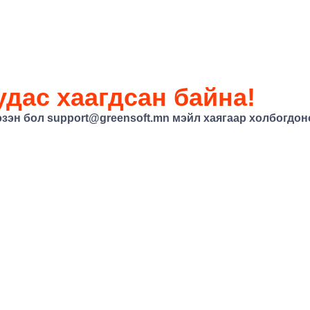
дас хаагдсан байна!
эзэн бол
support@greensoft.mn
мэйл хаягаар холбогдоно