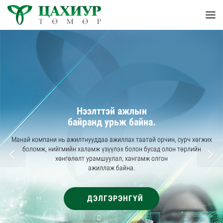
Нээлттэй ажлын
байранд урьж байна.
Манай компани нь ажилтнууддаа ажиллах таатай орчин, сурч хөгжих
боломж, нийгмийн халамж үзүүлэх болон бусад олон төрлийн
хөнгөлөлт урамшуулал, хангамж олгон
ажиллаж байна.
ДЭЛГЭРЭНГҮЙ