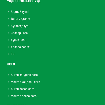
ҮНДСЭН ХОЛБООСУУД
Бидний тухай
Таны мэдлэгт
Бүтээгдэхүүн
Салбар нэгж
Хүний нөөц
Холбоо барих
EN
ЛОГО
Англи хөндлөн лого
Монгол хөндлөн лого
Англи босоо лого
Монгол босоо лого