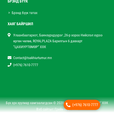
БРЭНД БҮҮК
Брэнд бүүк татах
ХАЯГ БАЙРШИЛ
Улаанбаатархот, Баянзүрхдүүрэг ,26-р хороо Нийслэл хүрээ
өргөн чөлөө, ROYALPLAZA Барилгын 6 давхарт
“ЦАХИУРТӨМӨР” ХХК
Contact@tsakhiurtumur.mn
{+976} 7610-7777
Бүх эрх хуулиар хамгаалагдсан © 2020 - 2021. "ЦАХИУР ТӨМӨР" ХХК
{+976} 7610-7777
Вэб сайт
ыг:
Грийн софт ХХК