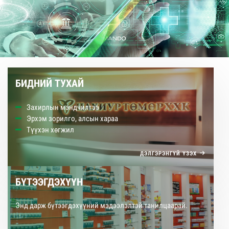
/
БИДНИЙ ТУХАЙ
Захирлын мэндчилгээ
Эрхэм зорилго, алсын хараа
Түүхэн хөгжил
ДЭЛГЭРЭНГҮЙ ҮЗЭХ
БҮТЭЭГДЭХҮҮН
Энд дарж бүтээгдэхүүний мэдээлэлтэй танилцаарай.